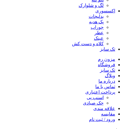
لگ و شلوارک
اکسسوری
بدلیجات
پک هدیه
جوراب
عطر
عینک
کلاه و دست کش
تک سایز
مزون رم
فروشگاه
تک سایز
وبلاگ
درباره ما
تماس با ما
پرداخت اعتباری
اسنپ پی
چک صیادی
علاقه مندی
مقايسه
ورود / ثبت نام