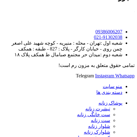
09386006207
021-91302038
شعبه اول :تهران - محله : منیریه - کوچه شهید علی اصغر
چمن روی - خیابان کارگر - پلاک : 827 - طبقه : همکف
شعبه دوم :میدان حر مجتمع صبامال ط همکف پلاک ۱۸
تمامی حقوق متعلق به مزون رم است!
Telegram
Instagram
Whatsapp
منو سایت
دسته بندی ها
پوشاک زنانه
تیشرت زنانه
ست خانگی زنانه
ست زنانه
شلوار زنانه
شلوارک زنانه