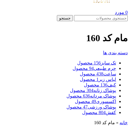
0
مورد
جستجو
مام کد 160
دسته بندی ها
تک سایز
156 محصول
چرم طبیعی
94 محصول
ساعت
438 محصول
لباس زیر
1 محصول
کیف
136 محصول
پوشاک زنانه
304 محصول
پوشاک مردانه
636 محصول
اکسسوری
49 محصول
پوشاک ورزشی
47 محصول
کفش
804 محصول
خانه
»
مام کد 160