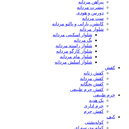
پیراهن مردانه
تیشرت مردانه
دورس و هودی
ست مردانه
کاپشن، بارانی و پالتو مردانه
شلوار مردانه
شلوار اسکینی مردانه
بگ مردانه
شلوار راسته مردانه
شلوار کارگو مردانه
شلوار مام مردانه
شلوار اسلش مردانه
کفش
کفش زنانه
کفش مردانه
کفش بچگانه
کفش چرم طبیعی
چرم طبیعی
پک هدیه
چرم اداری
کفش چرم
کیف
کوله‌پشتی
کوله مدرسه ای