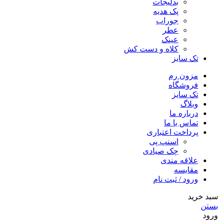
بدلیجات
پک هدیه
جوراب
عطر
عینک
کلاه و دست کش
تک سایز
مزون رم
فروشگاه
تک سایز
وبلاگ
درباره ما
تماس با ما
پرداخت اعتباری
اسنپ پی
چک صیادی
علاقه مندی
مقايسه
ورود / ثبت نام
سبد خرید
بستن
ورود