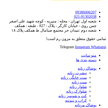
09386006207
021-91302038
شعبه اول :تهران - محله : منیریه - کوچه شهید علی اصغر
چمن روی - خیابان کارگر - پلاک : 827 - طبقه : همکف
شعبه دوم :میدان حر مجتمع صبامال ط همکف پلاک ۱۸
تمامی حقوق متعلق به مزون رم است!
Telegram
Instagram
Whatsapp
منو سایت
دسته بندی ها
پوشاک زنانه
تیشرت زنانه
ست خانگی زنانه
ست زنانه
شلوار زنانه
شلوارک زنانه
کت و شومیز زنانه
کراپ و نیم‌تنه
پوشاک مردانه