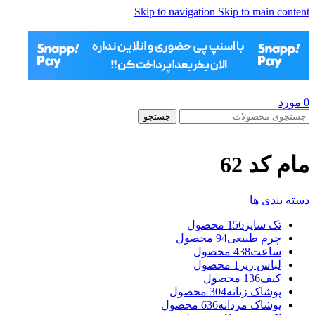
Skip to navigation
Skip to main content
0
مورد
جستجو
مام کد 62
دسته بندی ها
تک سایز
156 محصول
چرم طبیعی
94 محصول
ساعت
438 محصول
لباس زیر
1 محصول
کیف
136 محصول
پوشاک زنانه
304 محصول
پوشاک مردانه
636 محصول