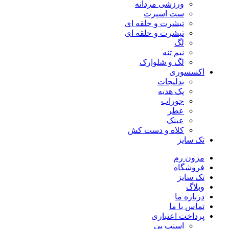
ورزشی مردانه
ست اسپرت
تیشرت و حلقه ای
تیشرت و حلقه ای
لگ
نیم تنه
لگ و شلوارک
اکسسوری
بدلیجات
پک هدیه
جوراب
عطر
عینک
کلاه و دست کش
تک سایز
مزون رم
فروشگاه
تک سایز
وبلاگ
درباره ما
تماس با ما
پرداخت اعتباری
اسنپ پی