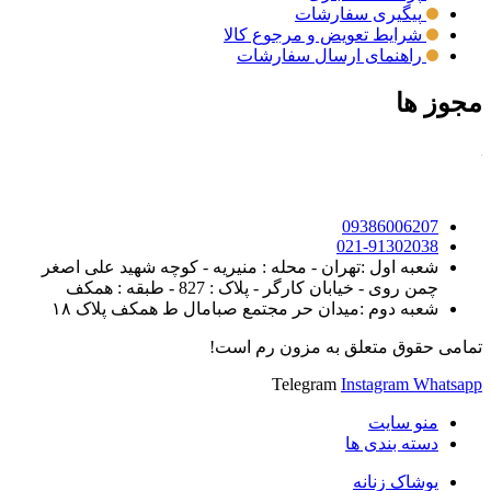
پیگیری سفارشات
شرایط تعویض و مرجوع کالا
راهنمای ارسال سفارشات
مجوز ها
09386006207
021-91302038
شعبه اول :تهران - محله : منیریه - کوچه شهید علی اصغر
چمن روی - خیابان کارگر - پلاک : 827 - طبقه : همکف
شعبه دوم :میدان حر مجتمع صبامال ط همکف پلاک ۱۸
تمامی حقوق متعلق به مزون رم است!
Telegram
Instagram
Whatsapp
منو سایت
دسته بندی ها
پوشاک زنانه