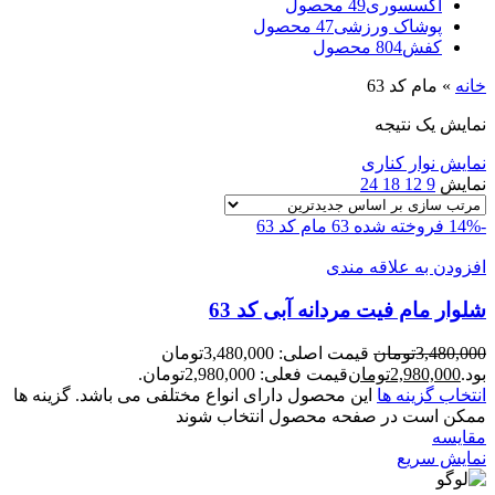
اکسسوری
49 محصول
پوشاک ورزشی
47 محصول
کفش
804 محصول
خانه
»
مام کد 63
نمایش یک نتیجه
نمایش نوار کناری
نمایش
9
12
18
24
-14%
فروخته شده
63
مام کد 63
افزودن به علاقه مندی
شلوار مام فيت مردانه آبی کد 63
3,480,000
تومان
قیمت اصلی: 3,480,000تومان
بود.
2,980,000
تومان
قیمت فعلی: 2,980,000تومان.
انتخاب گزینه ها
این محصول دارای انواع مختلفی می باشد. گزینه ها
ممکن است در صفحه محصول انتخاب شوند
مقايسه
نمایش سریع