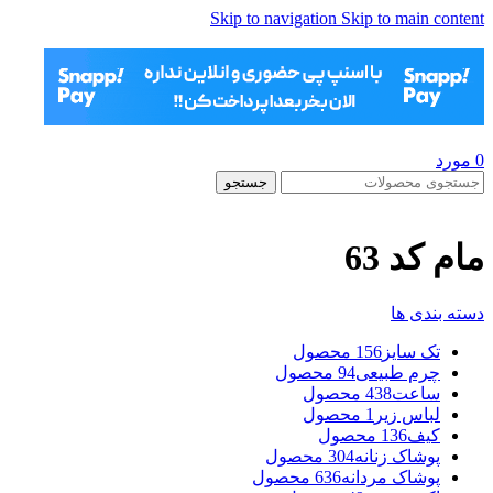
Skip to navigation
Skip to main content
0
مورد
جستجو
مام کد 63
دسته بندی ها
تک سایز
156 محصول
چرم طبیعی
94 محصول
ساعت
438 محصول
لباس زیر
1 محصول
کیف
136 محصول
پوشاک زنانه
304 محصول
پوشاک مردانه
636 محصول