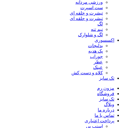
ورزشی مردانه
ست اسپرت
تیشرت و حلقه ای
تیشرت و حلقه ای
لگ
نیم تنه
لگ و شلوارک
اکسسوری
بدلیجات
پک هدیه
جوراب
عطر
عینک
کلاه و دست کش
تک سایز
مزون رم
فروشگاه
تک سایز
وبلاگ
درباره ما
تماس با ما
پرداخت اعتباری
اسنپ پی