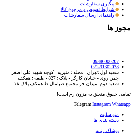
پیگیری سفارشات
شرایط تعویض و مرجوع کالا
راهنمای ارسال سفارشات
مجوز ها
09386006207
021-91302038
شعبه اول :تهران - محله : منیریه - کوچه شهید علی اصغر
چمن روی - خیابان کارگر - پلاک : 827 - طبقه : همکف
شعبه دوم :میدان حر مجتمع صبامال ط همکف پلاک ۱۸
تمامی حقوق متعلق به مزون رم است!
Telegram
Instagram
Whatsapp
منو سایت
دسته بندی ها
پوشاک زنانه