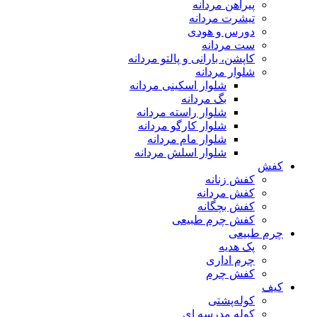
پیراهن مردانه
تیشرت مردانه
دورس و هودی
ست مردانه
کاپشن، بارانی و پالتو مردانه
شلوار مردانه
شلوار اسکینی مردانه
بگ مردانه
شلوار راسته مردانه
شلوار کارگو مردانه
شلوار مام مردانه
شلوار اسلش مردانه
کفش
کفش زنانه
کفش مردانه
کفش بچگانه
کفش چرم طبیعی
چرم طبیعی
پک هدیه
چرم اداری
کفش چرم
کیف
کوله‌پشتی
کوله مدرسه ای