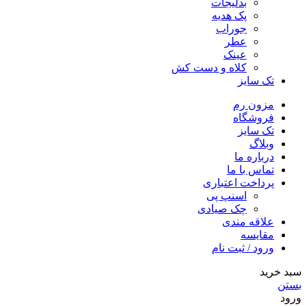
بدلیجات
پک هدیه
جوراب
عطر
عینک
کلاه و دست کش
تک سایز
مزون رم
فروشگاه
تک سایز
وبلاگ
درباره ما
تماس با ما
پرداخت اعتباری
اسنپ پی
چک صیادی
علاقه مندی
مقايسه
ورود / ثبت نام
سبد خرید
بستن
ورود