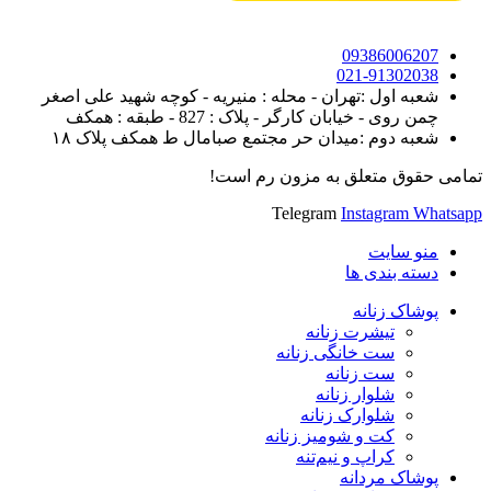
09386006207
021-91302038
شعبه اول :تهران - محله : منیریه - کوچه شهید علی اصغر
چمن روی - خیابان کارگر - پلاک : 827 - طبقه : همکف
شعبه دوم :میدان حر مجتمع صبامال ط همکف پلاک ۱۸
تمامی حقوق متعلق به مزون رم است!
Telegram
Instagram
Whatsapp
منو سایت
دسته بندی ها
پوشاک زنانه
تیشرت زنانه
ست خانگی زنانه
ست زنانه
شلوار زنانه
شلوارک زنانه
کت و شومیز زنانه
کراپ و نیم‌تنه
پوشاک مردانه