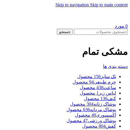
Skip to navigation
Skip to main content
0
مورد
جستجو
مشکی تمام
دسته بندی ها
تک سایز
156 محصول
چرم طبیعی
94 محصول
ساعت
438 محصول
لباس زیر
1 محصول
کیف
136 محصول
پوشاک زنانه
304 محصول
پوشاک مردانه
636 محصول
اکسسوری
49 محصول
پوشاک ورزشی
47 محصول
کفش
804 محصول