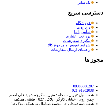
تک سایز
دسترسی سریع
فروشگاه
درباره ما
تماس با ما
پرداخت اعتباری
پیگیری سفارشات
شرایط تعویض و مرجوع کالا
راهنمای ارسال سفارشات
مجوز ها
09386006207
021-91302038
شعبه اول :تهران - محله : منیریه - کوچه شهید علی اصغر
چمن روی - خیابان کارگر - پلاک : 827 - طبقه : همکف
شعبه دوم :میدان حر مجتمع صبامال ط همکف پلاک ۱۸