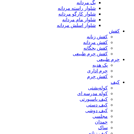
بگ مردانه
شلوار راسته مردانه
شلوار کارگو مردانه
شلوار مام مردانه
شلوار اسلش مردانه
کفش
کفش زنانه
کفش مردانه
کفش بچگانه
کفش چرم طبیعی
چرم طبیعی
پک هدیه
چرم اداری
کفش چرم
کیف
کوله‌پشتی
کوله مدرسه ای
کیف پاسپورتی
کیف دستی
کیف دوشی
مجلسی
چمدان
ساک
کیف زنانه