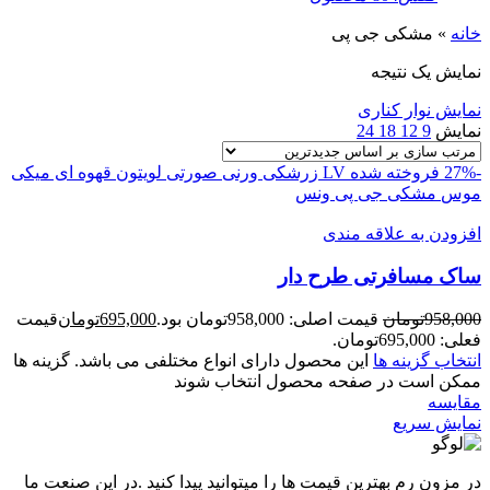
خانه
»
مشکی جی پی
نمایش یک نتیجه
نمایش نوار کناری
نمایش
9
12
18
24
-27%
فروخته شده
LV
زرشکی ورنی
صورتی لویتون
قهوه ای میکی
موس
مشکی جی پی
ونس
افزودن به علاقه مندی
ساک مسافرتی طرح دار
958,000
تومان
قیمت اصلی: 958,000تومان بود.
695,000
تومان
قیمت
فعلی: 695,000تومان.
انتخاب گزینه ها
این محصول دارای انواع مختلفی می باشد. گزینه ها
ممکن است در صفحه محصول انتخاب شوند
مقايسه
نمایش سریع
در مزون رم بهترین قیمت ها را میتوانید پیدا کنید .در این صنعت ما