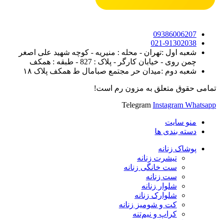
09386006207
021-91302038
شعبه اول :تهران - محله : منیریه - کوچه شهید علی اصغر
چمن روی - خیابان کارگر - پلاک : 827 - طبقه : همکف
شعبه دوم :میدان حر مجتمع صبامال ط همکف پلاک ۱۸
تمامی حقوق متعلق به مزون رم است!
Telegram
Instagram
Whatsapp
منو سایت
دسته بندی ها
پوشاک زنانه
تیشرت زنانه
ست خانگی زنانه
ست زنانه
شلوار زنانه
شلوارک زنانه
کت و شومیز زنانه
کراپ و نیم‌تنه