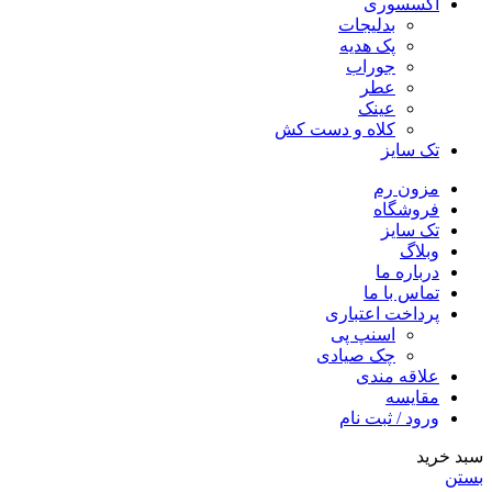
اکسسوری
بدلیجات
پک هدیه
جوراب
عطر
عینک
کلاه و دست کش
تک سایز
مزون رم
فروشگاه
تک سایز
وبلاگ
درباره ما
تماس با ما
پرداخت اعتباری
اسنپ پی
چک صیادی
علاقه مندی
مقايسه
ورود / ثبت نام
سبد خرید
بستن