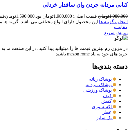
کتانی مردانه جردن وان ساقدار خردلی
1,980,000
تومان
قیمت اصلی: 1,980,000تومان بود.
1,590,000
تومان
قیمت ف
انتخاب گزینه ها
این محصول دارای انواع مختلفی می باشد. گزینه ه
مقايسه
نمایش سریع
در مزون رم بهترین قیمت ها را میتوانید پیدا کنید .در این صنعت ما به
خرید های خود به یاد mezon rome باشید
دسته بندی‌ها
پوشاک زنانه
پوشاک مردانه
پوشاک ورزشی
کیف
کفش
اکسسوری
عطر
تک سایز