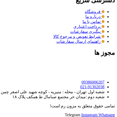
دسترسی سریع
فروشگاه
درباره ما
تماس با ما
پرداخت اعتباری
پیگیری سفارشات
شرایط تعویض و مرجوع کالا
راهنمای ارسال سفارشات
مجوز ها
09386006207
021-91302038
شعبه اول :تهران - محله : منیریه - کوچه شهید علی اصغر چمن روی - خیابان ک
شعبه دوم :میدان حر مجتمع صبامال ط همکف پلاک ۱۸
تمامی حقوق متعلق به مزون رم است!
Telegram
Instagram
Whatsapp