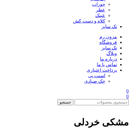
جوراب
عطر
عینک
کلاه و دست کش
تک سایز
مزون رم
فروشگاه
تک سایز
وبلاگ
درباره ما
تماس با ما
پرداخت اعتباری
اسنپ پی
چک صیادی
0
0
جستجو
مشکی خردلی