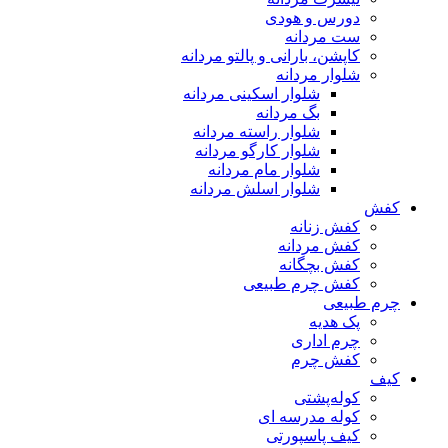
دورس و هودی
ست مردانه
کاپشن، بارانی و پالتو مردانه
شلوار مردانه
شلوار اسکینی مردانه
بگ مردانه
شلوار راسته مردانه
شلوار کارگو مردانه
شلوار مام مردانه
شلوار اسلش مردانه
کفش
کفش زنانه
کفش مردانه
کفش بچگانه
کفش چرم طبیعی
چرم طبیعی
پک هدیه
چرم اداری
کفش چرم
کیف
کوله‌پشتی
کوله مدرسه ای
کیف پاسپورتی