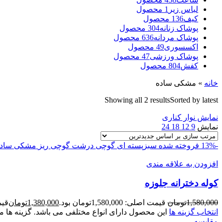
لباس زیر
1 محصول
کیف
136 محصول
پوشاک زنانه
304 محصول
پوشاک مردانه
636 محصول
اکسسوری
49 محصول
پوشاک ورزشی
47 محصول
کفش
804 محصول
خانه
»
مشکی ساده
Showing all 2 results
Sorted by latest
نمایش نوار کناری
نمایش
9
12
18
24
-13%
فروخته شده
سبزپسته ای
گوچی درشت
گوچی ریز
مشکی ساده
افزودن به علاقه مندی
کوله دخترانه جلوزه
1,580,000
تومان
قیمت اصلی: 1,580,000تومان بود.
1,380,000
تومان
قیمت ف
انتخاب گزینه ها
این محصول دارای انواع مختلفی می باشد. گزینه ه
مقايسه