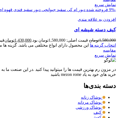
نمایش سریع
-9%
فروخته شده
دیور
ام کی سفید
جیوانچی
دیور سفید
فندی قهوه ای
افزودن به علاقه مندی
کیف دسته شیشه ای
1,580,000
تومان
قیمت اصلی: 1,580,000تومان بود.
1,430,000
تومان
قیمت ف
انتخاب گزینه ها
این محصول دارای انواع مختلفی می باشد. گزینه ه
مقايسه
نمایش سریع
در مزون رم بهترین قیمت ها را میتوانید پیدا کنید .در این صنعت ما به
خرید های خود به یاد mezon rome باشید
دسته بندی‌ها
پوشاک زنانه
پوشاک مردانه
پوشاک ورزشی
کیف
کفش