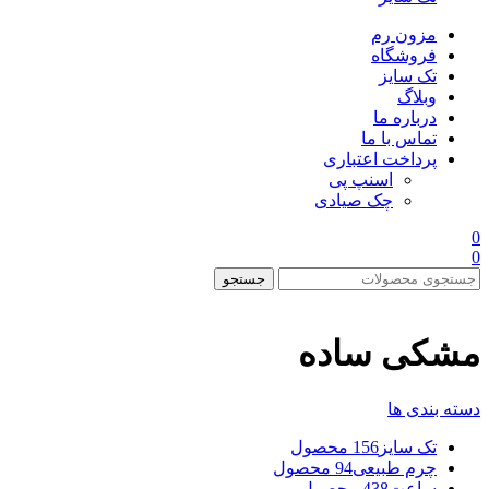
مزون رم
فروشگاه
تک سایز
وبلاگ
درباره ما
تماس با ما
پرداخت اعتباری
اسنپ پی
چک صیادی
0
0
جستجو
مشکی ساده
دسته بندی ها
تک سایز
156 محصول
چرم طبیعی
94 محصول
ساعت
438 محصول