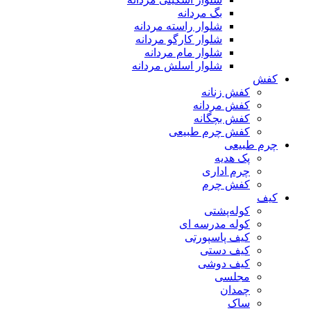
بگ مردانه
شلوار راسته مردانه
شلوار کارگو مردانه
شلوار مام مردانه
شلوار اسلش مردانه
کفش
کفش زنانه
کفش مردانه
کفش بچگانه
کفش چرم طبیعی
چرم طبیعی
پک هدیه
چرم اداری
کفش چرم
کیف
کوله‌پشتی
کوله مدرسه ای
کیف پاسپورتی
کیف دستی
کیف دوشی
مجلسی
چمدان
ساک