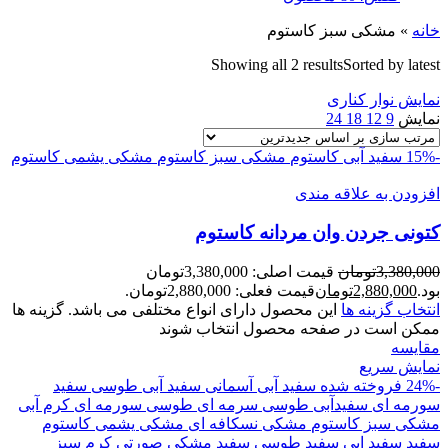
خانه
»
مشکی سبز کاستوم
Showing all 2 results
Sorted by latest
نمایش نوار کناری
نمایش
9
12
18
24
-15%
سفید آبی کاستوم
مشکی سبز کاستوم
مشکی یشمی کاستوم
افزودن به علاقه مندی
کتونی جردن وان مردانه کاستوم
3,380,000
تومان
قیمت اصلی: 3,380,000تومان
بود.
2,880,000
تومان
قیمت فعلی: 2,880,000تومان.
انتخاب گزینه ها
این محصول دارای انواع مختلفی می باشد. گزینه ها
ممکن است در صفحه محصول انتخاب شوند
مقايسه
نمایش سریع
-24%
فروخته شده
سفید آبی آسمانی
سفید آبی طوسی
سفید
سورمه ای
سفیدآبی
طوسی سرمه ای
طوسی سورمه ای
کرم آبی
مشکی سبز کاستوم
مشکی نسکافه ای
مشکی یشمی کاستوم
سفید
سفید ابی
سفید طوسی
سفید مشکی
صورتی
کرم سبز