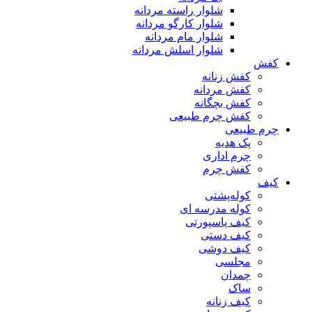
شلوار راسته مردانه
شلوار کارگو مردانه
شلوار مام مردانه
شلوار اسلش مردانه
کفش
کفش زنانه
کفش مردانه
کفش بچگانه
کفش چرم طبیعی
چرم طبیعی
پک هدیه
چرم اداری
کفش چرم
کیف
کوله‌پشتی
کوله مدرسه ای
کیف پاسپورتی
کیف دستی
کیف دوشی
مجلسی
چمدان
ساک
کیف زنانه