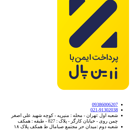
09386006207
021-91302038
شعبه اول :تهران - محله : منیریه - کوچه شهید علی اصغر
چمن روی - خیابان کارگر - پلاک : 827 - طبقه : همکف
شعبه دوم :میدان حر مجتمع صبامال ط همکف پلاک ۱۸