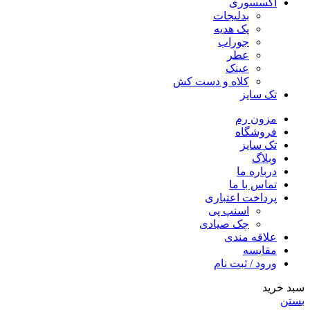
اکسسوری
بدلیجات
پک هدیه
جوراب
عطر
عینک
کلاه و دست کش
تک سایز
مزون رم
فروشگاه
تک سایز
وبلاگ
درباره ما
تماس با ما
پرداخت اعتباری
اسنپ پی
چک صیادی
علاقه مندی
مقايسه
ورود / ثبت نام
سبد خرید
بستن