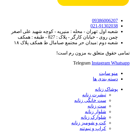
09386006207
021-91302038
شعبه اول :تهران - محله : منیریه - کوچه شهید علی اصغر
چمن روی - خیابان کارگر - پلاک : 827 - طبقه : همکف
شعبه دوم :میدان حر مجتمع صبامال ط همکف پلاک ۱۸
تمامی حقوق متعلق به مزون رم است!
Telegram
Instagram
Whatsapp
منو سایت
دسته بندی ها
پوشاک زنانه
تیشرت زنانه
ست خانگی زنانه
ست زنانه
شلوار زنانه
شلوارک زنانه
کت و شومیز زنانه
کراپ و نیم‌تنه