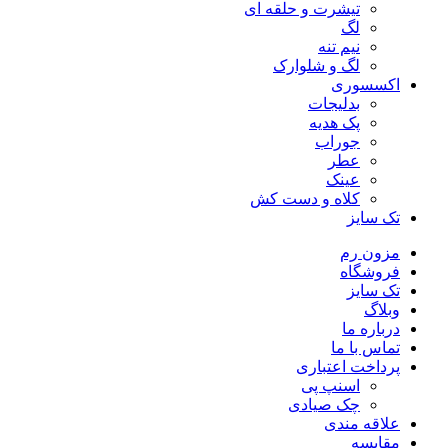
تیشرت و حلقه ای
لگ
نیم تنه
لگ و شلوارک
اکسسوری
بدلیجات
پک هدیه
جوراب
عطر
عینک
کلاه و دست کش
تک سایز
مزون رم
فروشگاه
تک سایز
وبلاگ
درباره ما
تماس با ما
پرداخت اعتباری
اسنپ پی
چک صیادی
علاقه مندی
مقايسه