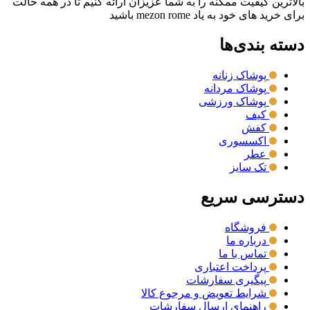
بالاترین کیفیت ممکنه را به شما عزیزان ارائه کنیم تا در همه حالت
برای خرید های خود به یاد mezon rome باشید
دسته بندی‌ها
پوشاک زنانه
پوشاک مردانه
پوشاک ورزشی
کیف
کفش
اکسسوری
عطر
تک سایز
دسترسی سریع
فروشگاه
درباره ما
تماس با ما
پرداخت اعتباری
پیگیری سفارشات
شرایط تعویض و مرجوع کالا
راهنمای ارسال سفارشات