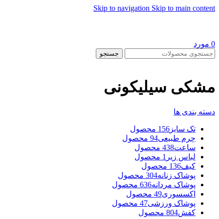
Skip to navigation
Skip to main content
0
مورد
جستجو
مشکی سیلیکونی
دسته بندی ها
تک سایز
156 محصول
چرم طبیعی
94 محصول
ساعت
438 محصول
لباس زیر
1 محصول
کیف
136 محصول
پوشاک زنانه
304 محصول
پوشاک مردانه
636 محصول
اکسسوری
49 محصول
پوشاک ورزشی
47 محصول
کفش
804 محصول