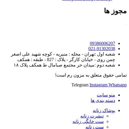
مجوز ها
09386006207
021-91302038
شعبه اول :تهران - محله : منیریه - کوچه شهید علی اصغر
چمن روی - خیابان کارگر - پلاک : 827 - طبقه : همکف
شعبه دوم :میدان حر مجتمع صبامال ط همکف پلاک ۱۸
تمامی حقوق متعلق به مزون رم است!
Telegram
Instagram
Whatsapp
منو سایت
دسته بندی ها
پوشاک زنانه
تیشرت زنانه
ست خانگی زنانه
ست زنانه