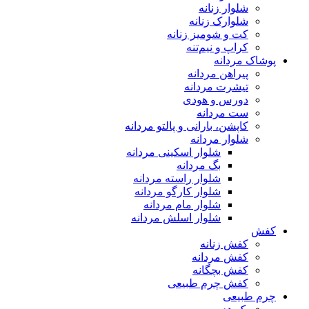
شلوار زنانه
شلوارک زنانه
کت و شومیز زنانه
کراپ و نیم‌تنه
پوشاک مردانه
پیراهن مردانه
تیشرت مردانه
دورس و هودی
ست مردانه
کاپشن، بارانی و پالتو مردانه
شلوار مردانه
شلوار اسکینی مردانه
بگ مردانه
شلوار راسته مردانه
شلوار کارگو مردانه
شلوار مام مردانه
شلوار اسلش مردانه
کفش
کفش زنانه
کفش مردانه
کفش بچگانه
کفش چرم طبیعی
چرم طبیعی