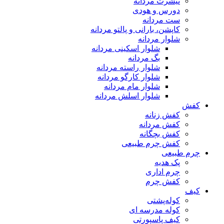
تیشرت مردانه
دورس و هودی
ست مردانه
کاپشن، بارانی و پالتو مردانه
شلوار مردانه
شلوار اسکینی مردانه
بگ مردانه
شلوار راسته مردانه
شلوار کارگو مردانه
شلوار مام مردانه
شلوار اسلش مردانه
کفش
کفش زنانه
کفش مردانه
کفش بچگانه
کفش چرم طبیعی
چرم طبیعی
پک هدیه
چرم اداری
کفش چرم
کیف
کوله‌پشتی
کوله مدرسه ای
کیف پاسپورتی