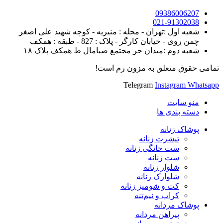
09386006207
021-91302038
شعبه اول :تهران - محله : منیریه - کوچه شهید علی اصغر
چمن روی - خیابان کارگر - پلاک : 827 - طبقه : همکف
شعبه دوم :میدان حر مجتمع صبامال ط همکف پلاک ۱۸
تمامی حقوق متعلق به مزون رم است!
Telegram
Instagram
Whatsapp
منو سایت
دسته بندی ها
پوشاک زنانه
تیشرت زنانه
ست خانگی زنانه
ست زنانه
شلوار زنانه
شلوارک زنانه
کت و شومیز زنانه
کراپ و نیم‌تنه
پوشاک مردانه
پیراهن مردانه