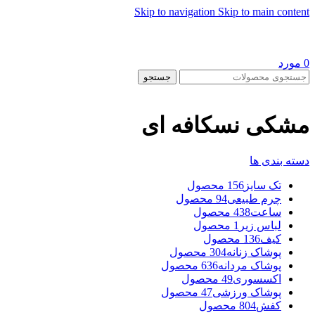
Skip to navigation
Skip to main content
0
مورد
جستجو
مشکی نسکافه ای
دسته بندی ها
تک سایز
156 محصول
چرم طبیعی
94 محصول
ساعت
438 محصول
لباس زیر
1 محصول
کیف
136 محصول
پوشاک زنانه
304 محصول
پوشاک مردانه
636 محصول
اکسسوری
49 محصول
پوشاک ورزشی
47 محصول
کفش
804 محصول