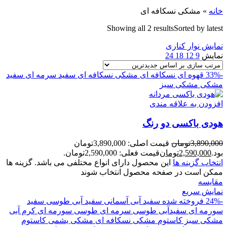
خانه
»
مشکی نسکافه ای
Showing all 2 results
Sorted by latest
نمایش نوار کناری
نمایش
9
12
18
24
-33%
قهوه ای نسکافه ای
مشکی نسکافه ای
سفید سرمه ای
سفید
مشکی
مشکی سبز
افزودن به علاقه مندی
هودی باکسی دو رنگ
3,890,000
تومان
قیمت اصلی: 3,890,000تومان
بود.
2,590,000
تومان
قیمت فعلی: 2,590,000تومان.
انتخاب گزینه ها
این محصول دارای انواع مختلفی می باشد. گزینه ها
ممکن است در صفحه محصول انتخاب شوند
مقايسه
نمایش سریع
-24%
فروخته شده
سفید آبی آسمانی
سفید آبی طوسی
سفید
سورمه ای
سفیدآبی
طوسی سرمه ای
طوسی سورمه ای
کرم آبی
مشکی سبز کاستوم
مشکی نسکافه ای
مشکی یشمی کاستوم