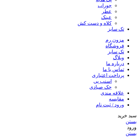
جوراب
عطر
عینک
کلاه و دست کش
تک سایز
مزون رم
فروشگاه
تک سایز
وبلاگ
درباره ما
تماس با ما
پرداخت اعتباری
اسنپ پی
چک صیادی
علاقه مندی
مقايسه
ورود / ثبت نام
سبد خرید
بستن
ورود
بستن