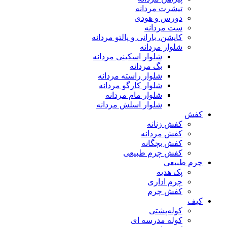
تیشرت مردانه
دورس و هودی
ست مردانه
کاپشن، بارانی و پالتو مردانه
شلوار مردانه
شلوار اسکینی مردانه
بگ مردانه
شلوار راسته مردانه
شلوار کارگو مردانه
شلوار مام مردانه
شلوار اسلش مردانه
کفش
کفش زنانه
کفش مردانه
کفش بچگانه
کفش چرم طبیعی
چرم طبیعی
پک هدیه
چرم اداری
کفش چرم
کیف
کوله‌پشتی
کوله مدرسه ای