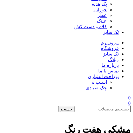
پک هدیه
جوراب
عطر
عینک
کلاه و دست کش
تک سایز
مزون رم
فروشگاه
تک سایز
وبلاگ
درباره ما
تماس با ما
پرداخت اعتباری
اسنپ پی
چک صیادی
0
0
جستجو
مشکی هفت رنگ