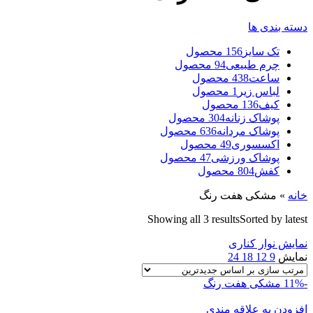
دسته بندی ها
تک سایز
156 محصول
چرم طبیعی
94 محصول
ساعت
438 محصول
لباس زیر
1 محصول
کیف
136 محصول
پوشاک زنانه
304 محصول
پوشاک مردانه
636 محصول
اکسسوری
49 محصول
پوشاک ورزشی
47 محصول
کفش
804 محصول
خانه
»
مشکی هفت رنگ
Showing all 3 results
Sorted by latest
نمایش نوار کناری
نمایش
9
12
18
24
-11%
مشکی هفت رنگ
افزودن به علاقه مندی