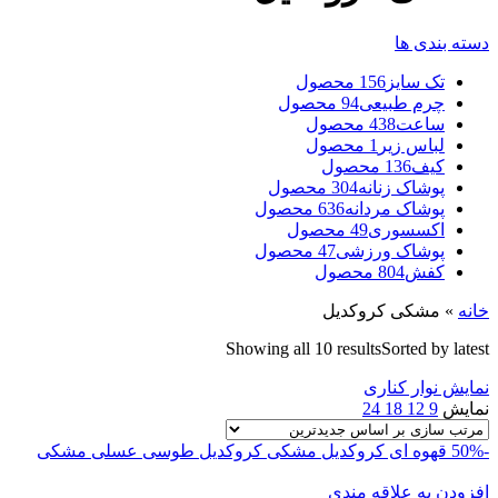
دسته بندی ها
تک سایز
156 محصول
چرم طبیعی
94 محصول
ساعت
438 محصول
لباس زیر
1 محصول
کیف
136 محصول
پوشاک زنانه
304 محصول
پوشاک مردانه
636 محصول
اکسسوری
49 محصول
پوشاک ورزشی
47 محصول
کفش
804 محصول
خانه
»
مشکی کروکدیل
Showing all 10 results
Sorted by latest
نمایش نوار کناری
نمایش
9
12
18
24
-50%
قهوه ای کروکدیل
مشکی کروکدیل
طوسی
عسلی
مشکی
افزودن به علاقه مندی