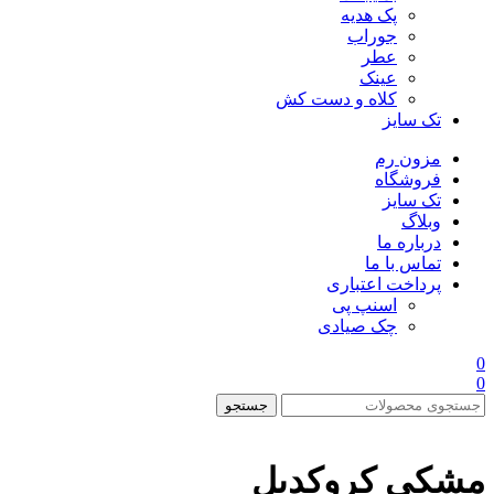
پک هدیه
جوراب
عطر
عینک
کلاه و دست کش
تک سایز
مزون رم
فروشگاه
تک سایز
وبلاگ
درباره ما
تماس با ما
پرداخت اعتباری
اسنپ پی
چک صیادی
0
0
جستجو
مشکی کروکدیل