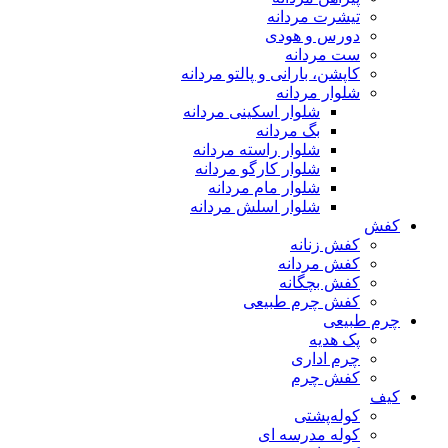
تیشرت مردانه
دورس و هودی
ست مردانه
کاپشن، بارانی و پالتو مردانه
شلوار مردانه
شلوار اسکینی مردانه
بگ مردانه
شلوار راسته مردانه
شلوار کارگو مردانه
شلوار مام مردانه
شلوار اسلش مردانه
کفش
کفش زنانه
کفش مردانه
کفش بچگانه
کفش چرم طبیعی
چرم طبیعی
پک هدیه
چرم اداری
کفش چرم
کیف
کوله‌پشتی
کوله مدرسه ای