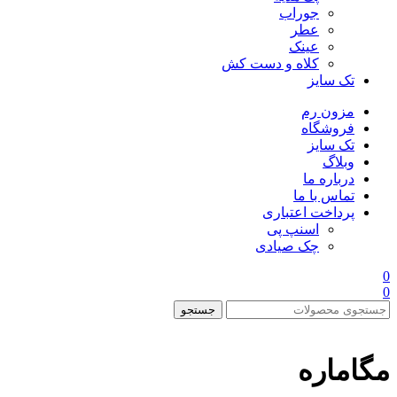
جوراب
عطر
عینک
کلاه و دست کش
تک سایز
مزون رم
فروشگاه
تک سایز
وبلاگ
درباره ما
تماس با ما
پرداخت اعتباری
اسنپ پی
چک صیادی
0
0
جستجو
مگاماره