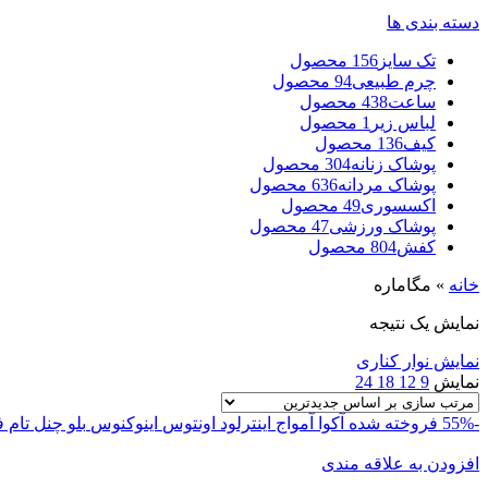
دسته بندی ها
تک سایز
156 محصول
چرم طبیعی
94 محصول
ساعت
438 محصول
لباس زیر
1 محصول
کیف
136 محصول
پوشاک زنانه
304 محصول
پوشاک مردانه
636 محصول
اکسسوری
49 محصول
پوشاک ورزشی
47 محصول
کفش
804 محصول
خانه
»
مگاماره
نمایش یک نتیجه
نمایش نوار کناری
نمایش
9
12
18
24
-55%
فروخته شده
آکوا
آمواج اینترلود
اونتوس
اینوکنوس
بلو چنل
تام 
افزودن به علاقه مندی