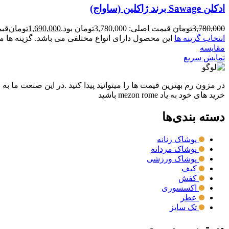
ادکلن Sawage برند ژاکلین (ساواج)
3,780,000
تومان
قیمت اصلی: 3,780,000تومان بود.
1,690,000
تومان
قیمت ف
انتخاب گزینه ها
این محصول دارای انواع مختلفی می باشد. گزینه ه
مقايسه
نمایش سریع
در مزون رم بهترین قیمت ها را میتوانید پیدا کنید .در این صنعت ما به
خرید های خود به یاد mezon rome باشید
دسته بندی‌ها
پوشاک زنانه
پوشاک مردانه
پوشاک ورزشی
کیف
کفش
اکسسوری
عطر
تک سایز