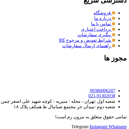
دسترسی سریع
فروشگاه
درباره ما
تماس با ما
پرداخت اعتباری
پیگیری سفارشات
شرایط تعویض و مرجوع کالا
راهنمای ارسال سفارشات
مجوز ها
09386006207
021-91302038
شعبه اول :تهران - محله : منیریه - کوچه شهید علی اصغر چمن روی - خیابان ک
شعبه دوم :میدان حر مجتمع صبامال ط همکف پلاک ۱۸
تمامی حقوق متعلق به مزون رم است!
Telegram
Instagram
Whatsapp