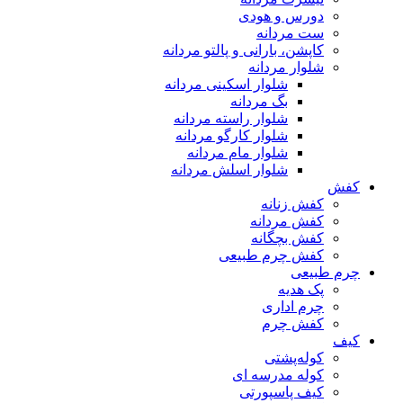
دورس و هودی
ست مردانه
کاپشن، بارانی و پالتو مردانه
شلوار مردانه
شلوار اسکینی مردانه
بگ مردانه
شلوار راسته مردانه
شلوار کارگو مردانه
شلوار مام مردانه
شلوار اسلش مردانه
کفش
کفش زنانه
کفش مردانه
کفش بچگانه
کفش چرم طبیعی
چرم طبیعی
پک هدیه
چرم اداری
کفش چرم
کیف
کوله‌پشتی
کوله مدرسه ای
کیف پاسپورتی