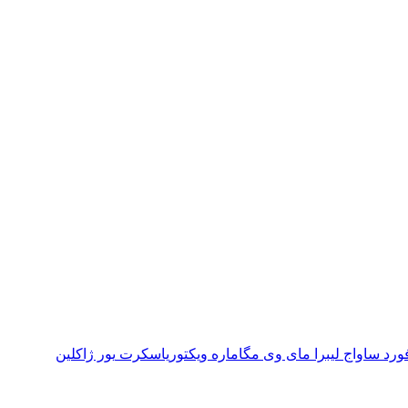
فورد
ساواج
لیبرا
مای وی
مگاماره
ویکتوریاسکرت
یور ژاکلین