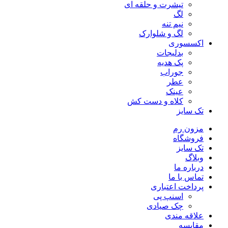
تیشرت و حلقه ای
لگ
نیم تنه
لگ و شلوارک
اکسسوری
بدلیجات
پک هدیه
جوراب
عطر
عینک
کلاه و دست کش
تک سایز
مزون رم
فروشگاه
تک سایز
وبلاگ
درباره ما
تماس با ما
پرداخت اعتباری
اسنپ پی
چک صیادی
علاقه مندی
مقايسه