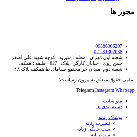
مجوز ها
09386006207
021-91302038
شعبه اول :تهران - محله : منیریه - کوچه شهید علی اصغر
چمن روی - خیابان کارگر - پلاک : 827 - طبقه : همکف
شعبه دوم :میدان حر مجتمع صبامال ط همکف پلاک ۱۸
تمامی حقوق متعلق به مزون رم است!
Telegram
Instagram
Whatsapp
منو سایت
دسته بندی ها
پوشاک زنانه
تیشرت زنانه
ست خانگی زنانه
ست زنانه