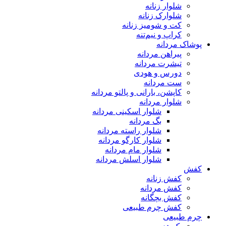
شلوار زنانه
شلوارک زنانه
کت و شومیز زنانه
کراپ و نیم‌تنه
پوشاک مردانه
پیراهن مردانه
تیشرت مردانه
دورس و هودی
ست مردانه
کاپشن، بارانی و پالتو مردانه
شلوار مردانه
شلوار اسکینی مردانه
بگ مردانه
شلوار راسته مردانه
شلوار کارگو مردانه
شلوار مام مردانه
شلوار اسلش مردانه
کفش
کفش زنانه
کفش مردانه
کفش بچگانه
کفش چرم طبیعی
چرم طبیعی