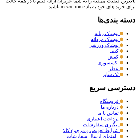
بالاترین کیفیت ممکنه را به شما عزیزان ارائه کنیم تا در همه حالت
برای خرید های خود به یاد mezon rome باشید
دسته بندی‌ها
پوشاک زنانه
پوشاک مردانه
پوشاک ورزشی
کیف
کفش
اکسسوری
عطر
تک سایز
دسترسی سریع
فروشگاه
درباره ما
تماس با ما
پرداخت اعتباری
پیگیری سفارشات
شرایط تعویض و مرجوع کالا
راهنمای ارسال سفارشات