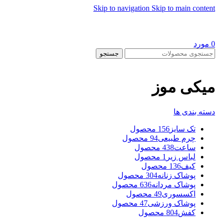
Skip to navigation
Skip to main content
0
مورد
جستجو
میکی موز
دسته بندی ها
تک سایز
156 محصول
چرم طبیعی
94 محصول
ساعت
438 محصول
لباس زیر
1 محصول
کیف
136 محصول
پوشاک زنانه
304 محصول
پوشاک مردانه
636 محصول
اکسسوری
49 محصول
پوشاک ورزشی
47 محصول
کفش
804 محصول