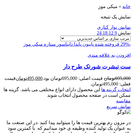
خانه
»
میکی موز
نمایش یک نتیجه
نمایش نوار کناری
نمایش
9
12
18
24
-29%
فروخته شده
پاپیون
پاندا
دایناسور
ستاره
میکی موز
افزودن به علاقه مندی
ست تيشرت شورتک طرح دار
695,000
تومان
قیمت اصلی: 695,000تومان بود.
495,000
تومان
قیمت
فعلی: 495,000تومان.
انتخاب گزینه ها
این محصول دارای انواع مختلفی می باشد. گزینه ها
ممکن است در صفحه محصول انتخاب شوند
مقايسه
نمایش سریع
در مزون رم بهترین قیمت ها را میتوانید پیدا کنید .در این صنعت ما
به عنوان یک تولید کننده وظیفه ی خود میدانیم که با کمترین سود