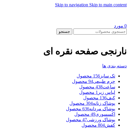
Skip to navigation
Skip to main content
0
مورد
جستجو
نارنجی صفحه نقره ای
دسته بندی ها
تک سایز
156 محصول
چرم طبیعی
94 محصول
ساعت
438 محصول
لباس زیر
1 محصول
کیف
136 محصول
پوشاک زنانه
304 محصول
پوشاک مردانه
636 محصول
اکسسوری
49 محصول
پوشاک ورزشی
47 محصول
کفش
804 محصول