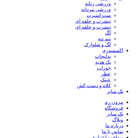
ورزشی زنانه
ورزشی مردانه
ست اسپرت
تیشرت و حلقه ای
تیشرت و حلقه ای
لگ
نیم تنه
لگ و شلوارک
اکسسوری
بدلیجات
پک هدیه
جوراب
عطر
عینک
کلاه و دست کش
تک سایز
مزون رم
فروشگاه
تک سایز
وبلاگ
درباره ما
تماس با ما
پرداخت اعتباری