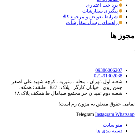
پرداخت اعتباری
پیگیری سفارشات
شرایط تعویض و مرجوع کالا
راهنمای ارسال سفارشات
مجوز ها
09386006207
021-91302038
شعبه اول :تهران - محله : منیریه - کوچه شهید علی اصغر
چمن روی - خیابان کارگر - پلاک : 827 - طبقه : همکف
شعبه دوم :میدان حر مجتمع صبامال ط همکف پلاک ۱۸
تمامی حقوق متعلق به مزون رم است!
Telegram
Instagram
Whatsapp
منو سایت
دسته بندی ها