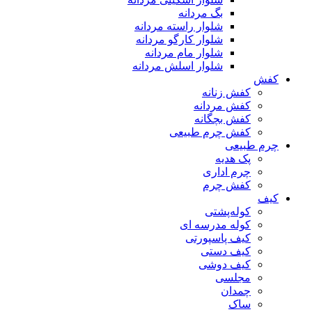
بگ مردانه
شلوار راسته مردانه
شلوار کارگو مردانه
شلوار مام مردانه
شلوار اسلش مردانه
کفش
کفش زنانه
کفش مردانه
کفش بچگانه
کفش چرم طبیعی
چرم طبیعی
پک هدیه
چرم اداری
کفش چرم
کیف
کوله‌پشتی
کوله مدرسه ای
کیف پاسپورتی
کیف دستی
کیف دوشی
مجلسی
چمدان
ساک