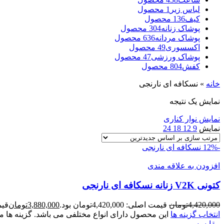
لباس زیر
1 محصول
کیف
136 محصول
پوشاک زنانه
304 محصول
پوشاک مردانه
636 محصول
اکسسوری
49 محصول
پوشاک ورزشی
47 محصول
کفش
804 محصول
خانه
»
نسکافه ای نارنجی
نمایش یک نتیجه
نمایش نوار کناری
نمایش
9
12
18
24
-12%
نسکافه ای نارنجی
افزودن به علاقه مندی
کتونی V2K زنانه نسکافه ای نارنجی
4,420,000
تومان
قیمت اصلی: 4,420,000تومان بود.
3,880,000
تومان
قیمت ف
انتخاب گزینه ها
این محصول دارای انواع مختلفی می باشد. گزینه ه
مقايسه