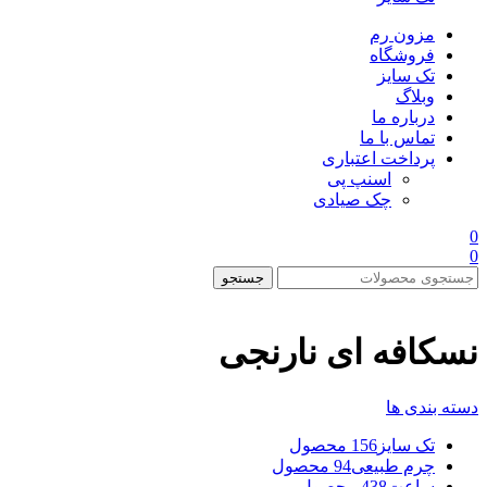
مزون رم
فروشگاه
تک سایز
وبلاگ
درباره ما
تماس با ما
پرداخت اعتباری
اسنپ پی
چک صیادی
0
0
جستجو
نسکافه ای نارنجی
دسته بندی ها
تک سایز
156 محصول
چرم طبیعی
94 محصول
ساعت
438 محصول