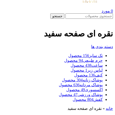
0
مورد
جستجو
نقره ای صفحه سفید
دسته بندی ها
تک سایز
156 محصول
چرم طبیعی
94 محصول
ساعت
438 محصول
لباس زیر
1 محصول
کیف
136 محصول
پوشاک زنانه
304 محصول
پوشاک مردانه
636 محصول
اکسسوری
49 محصول
پوشاک ورزشی
47 محصول
کفش
804 محصول
خانه
»
نقره ای صفحه سفید