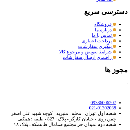
دسترسی سریع
فروشگاه
درباره ما
تماس با ما
پرداخت اعتباری
پیگیری سفارشات
شرایط تعویض و مرجوع کالا
راهنمای ارسال سفارشات
مجوز ها
09386006207
021-91302038
شعبه اول :تهران - محله : منیریه - کوچه شهید علی اصغر
چمن روی - خیابان کارگر - پلاک : 827 - طبقه : همکف
شعبه دوم :میدان حر مجتمع صبامال ط همکف پلاک ۱۸