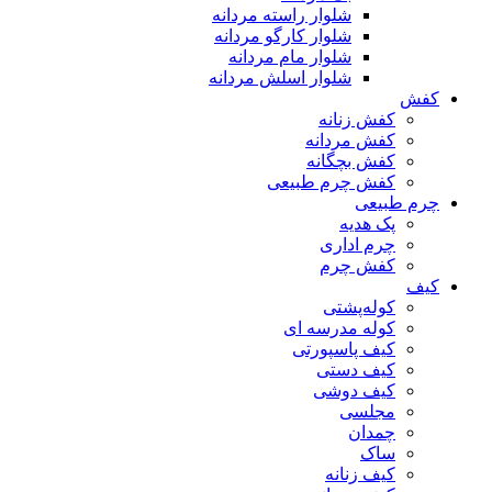
شلوار راسته مردانه
شلوار کارگو مردانه
شلوار مام مردانه
شلوار اسلش مردانه
کفش
کفش زنانه
کفش مردانه
کفش بچگانه
کفش چرم طبیعی
چرم طبیعی
پک هدیه
چرم اداری
کفش چرم
کیف
کوله‌پشتی
کوله مدرسه ای
کیف پاسپورتی
کیف دستی
کیف دوشی
مجلسی
چمدان
ساک
کیف زنانه