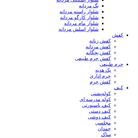
بگ مردانه
شلوار راسته مردانه
شلوار کارگو مردانه
شلوار مام مردانه
شلوار اسلش مردانه
کفش
کفش زنانه
کفش مردانه
کفش بچگانه
کفش چرم طبیعی
چرم طبیعی
پک هدیه
چرم اداری
کفش چرم
کیف
کوله‌پشتی
کوله مدرسه ای
کیف پاسپورتی
کیف دستی
کیف دوشی
مجلسی
چمدان
ساک