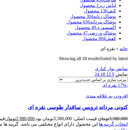
لباس زیر
1 محصول
کیف
136 محصول
پوشاک زنانه
304 محصول
پوشاک مردانه
636 محصول
اکسسوری
49 محصول
پوشاک ورزشی
47 محصول
کفش
804 محصول
خانه
»
نقره ای
Showing all 18 results
Sorted by latest
نمایش نوار کناری
نمایش
9
12
18
24
-17%
نقره ای
افزودن به علاقه مندی
کتونی مردانه ترويس ساقدار طوسی نقره ای
3,580,000
تومان
قیمت اصلی: 3,580,000تومان بود.
2,980,000
تومان
قیمت ف
انتخاب گزینه ها
این محصول دارای انواع مختلفی می باشد. گزینه ه
مقايسه