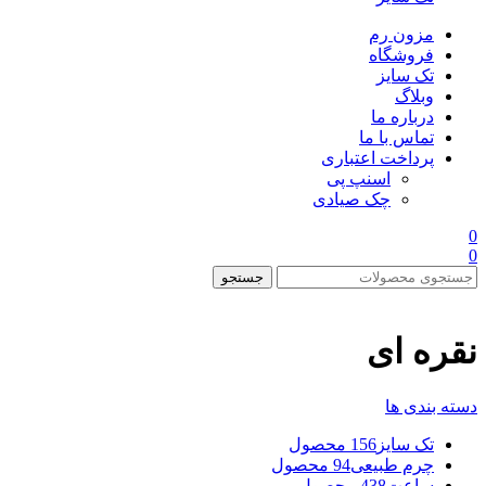
مزون رم
فروشگاه
تک سایز
وبلاگ
درباره ما
تماس با ما
پرداخت اعتباری
اسنپ پی
چک صیادی
0
0
جستجو
نقره ای
دسته بندی ها
تک سایز
156 محصول
چرم طبیعی
94 محصول
ساعت
438 محصول