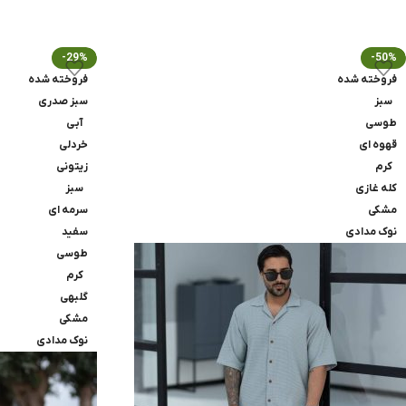
-29%
-50%
فروخته شده
فروخته شده
سبز
سبز صدری
طوسی
آبی
قهوه ای
خردلی
کرم
زیتونی
کله غازی
سبز
مشکی
سرمه ای
نوک مدادی
سفید
طوسی
کرم
گلبهی
مشکی
نوک مدادی