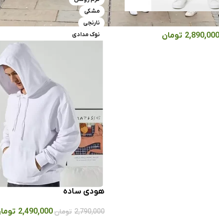
مشکی
نارنجی
2,890,00
تومان
نوک مدادی
هودی ساده
2,490,000
توما
2,790,000
تومان