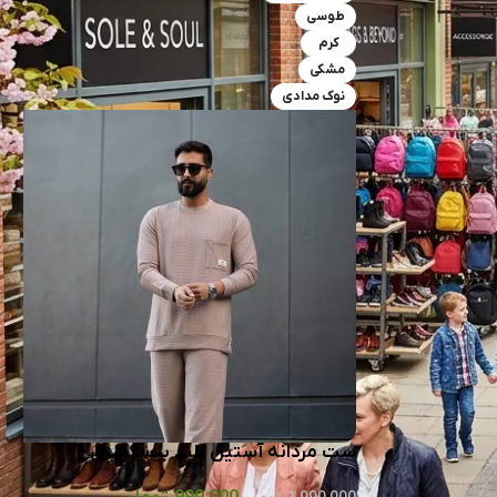
طوسی
کرم
مشکی
نوک مدادی
ست مردانه آستين بلند بيسکويتي