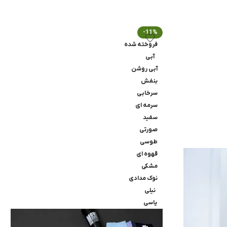
-11%
فروخته شده
آبی
آبی روشن
بنفش
سرخابی
سرمه ای
سفید
صورتی
طوسی
قهوه ای
مشکی
نوک مدادی
نیلی
یاسی