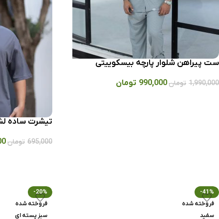
ست پیراهن شلوار پارچه بیسکوییتی
990,000
تومان
1,990,000
تومان
تیشرت ساده ل
00
695,000
تومان
-20%
-41%
فروخته شده
فروخته شده
سفید
سبز پسته ای