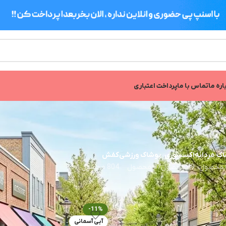
اره ما
تماس با ما
پرداخت اعتباری
ک مردانه
اکسسوری
پوشاک ورزشی
کفش
49 محصول
47 محصول
804 محصول
-11%
آبی آسمانی