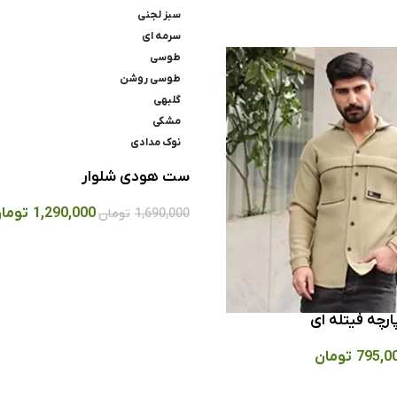
سبز لجنی
سرمه ای
طوسی
طوسی روشن
گلبهی
مشکی
نوک مدادی
ست هودی شلوار
1,290,000
توما
1,690,000
تومان
ارچه فیتله ای
795,0
تومان