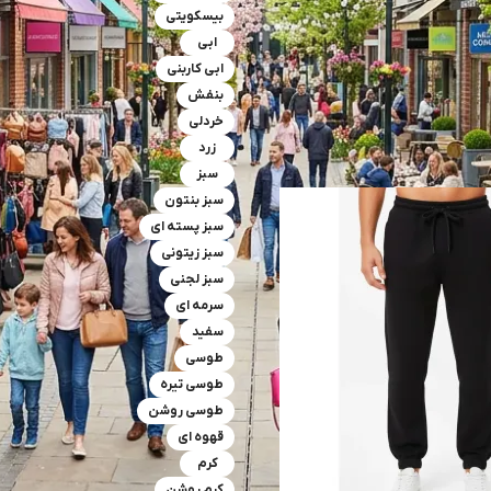
بیسکویتی
ابی
ابی کاربنی
بنفش
خردلی
زرد
سبز
سبز بنتون
سبز پسته ای
سبز زیتونی
سبز لجنی
سرمه ای
سفید
طوسی
طوسی تیره
طوسی روشن
قهوه ای
کرم
کرم روشن