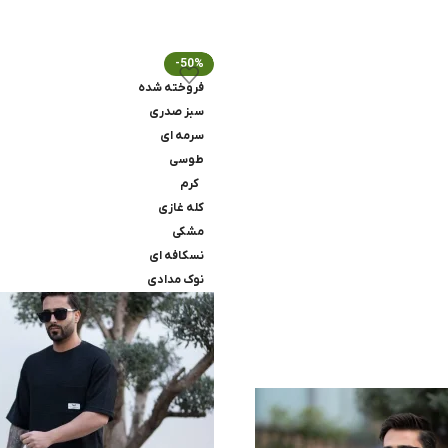
-50%
فروخته شده
سبز صدری
سرمه ای
طوسی
کرم
کله غازی
مشکی
نسکافه ای
نوک مدادی