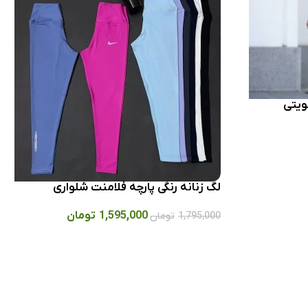
ویتی
لگ زنانه رنگی پارچه فلامنت شلواری
1,595,000
تومان
1,795,000
تومان