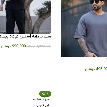
ست مردانه آستین کوتاه بیسک
990,000
تومان
1,990,000
تومان
ش
495,0
تومان
-24%
فروخته شده
ابی کاربنی