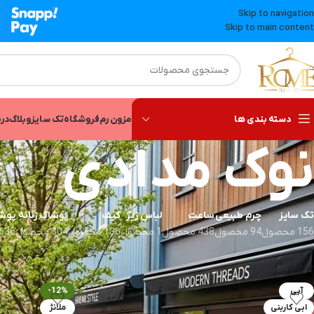
Skip to navigation
Skip to main content
دسته بندی ها
مزون رم
فروشگاه
تک سایز
وبلاگ
درب
نوک مدادی
تک سایز
چرم طبیعی
ساعت
لباس زیر
کیف
پوشاک زنانه
پوشا
156 محصول
94 محصول
438 محصول
1 محصول
136 محصول
304 محصول
636 محصول
خانه
»
نوک مدادی
آبی
-12%
ابی کاربنی
ملانژ