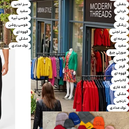
بنفش
سبز لجنی
خردلی
سفید
زرد
طوسی تیره
زرشکی
طوسی روشن
سبز لجنی
قهوه ای
سرمه ای
مشکی
سفید
نوک مدادی
صورتی جیغ
طوسی
قرمز
قهوه ای
کالباسی
کله غازی
مشکی
نارنجی
نوک مدادی