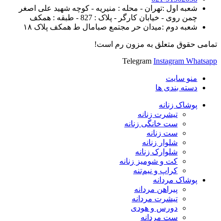
شعبه اول :تهران - محله : منیریه - کوچه شهید علی اصغر
چمن روی - خیابان کارگر - پلاک : 827 - طبقه : همکف
شعبه دوم :میدان حر مجتمع صبامال ط همکف پلاک ۱۸
تمامی حقوق متعلق به مزون رم است!
Telegram
Instagram
Whatsapp
منو سایت
دسته بندی ها
پوشاک زنانه
تیشرت زنانه
ست خانگی زنانه
ست زنانه
شلوار زنانه
شلوارک زنانه
کت و شومیز زنانه
کراپ و نیم‌تنه
پوشاک مردانه
پیراهن مردانه
تیشرت مردانه
دورس و هودی
ست مردانه