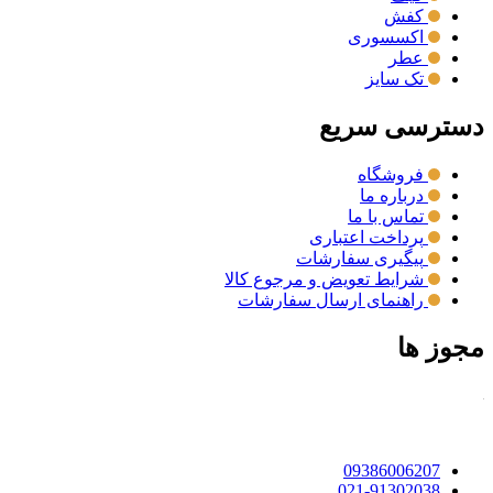
کفش
اکسسوری
عطر
تک سایز
دسترسی سریع
فروشگاه
درباره ما
تماس با ما
پرداخت اعتباری
پیگیری سفارشات
شرایط تعویض و مرجوع کالا
راهنمای ارسال سفارشات
مجوز ها
09386006207
021-91302038