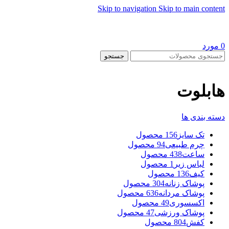
Skip to navigation
Skip to main content
0
مورد
جستجو
هابلوت
دسته بندی ها
تک سایز
156 محصول
چرم طبیعی
94 محصول
ساعت
438 محصول
لباس زیر
1 محصول
کیف
136 محصول
پوشاک زنانه
304 محصول
پوشاک مردانه
636 محصول
اکسسوری
49 محصول
پوشاک ورزشی
47 محصول
کفش
804 محصول