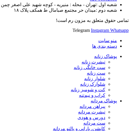
شعبه اول :تهران - محله : منیریه - کوچه شهید علی اصغر چمن روی - خیابان ک
شعبه دوم :میدان حر مجتمع صبامال ط همکف پلاک ۱۸
تمامی حقوق متعلق به مزون رم است!
Telegram
Instagram
Whatsapp
منو سایت
دسته بندی ها
پوشاک زنانه
تیشرت زنانه
ست خانگی زنانه
ست زنانه
شلوار زنانه
شلوارک زنانه
کت و شومیز زنانه
کراپ و نیم‌تنه
پوشاک مردانه
پیراهن مردانه
تیشرت مردانه
دورس و هودی
ست مردانه
کاپشن، بارانی و پالتو مردانه