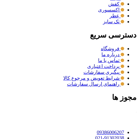
کفش
اکسسوری
عطر
تک سایز
دسترسی سریع
فروشگاه
درباره ما
تماس با ما
پرداخت اعتباری
پیگیری سفارشات
شرایط تعویض و مرجوع کالا
راهنمای ارسال سفارشات
مجوز ها
09386006207
021-91302038