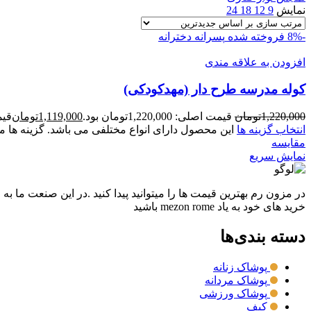
نمایش
9
12
18
24
-8%
فروخته شده
پسرانه
دخترانه
افزودن به علاقه مندی
کوله مدرسه طرح دار (مهدکودکی)
1,220,000
تومان
قیمت اصلی: 1,220,000تومان بود.
1,119,000
تومان
قیمت ف
انتخاب گزینه ها
این محصول دارای انواع مختلفی می باشد. گزینه ه
مقايسه
نمایش سریع
در مزون رم بهترین قیمت ها را میتوانید پیدا کنید .در این صنعت ما به
خرید های خود به یاد mezon rome باشید
دسته بندی‌ها
پوشاک زنانه
پوشاک مردانه
پوشاک ورزشی
کیف