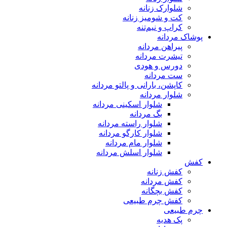
شلوارک زنانه
کت و شومیز زنانه
کراپ و نیم‌تنه
پوشاک مردانه
پیراهن مردانه
تیشرت مردانه
دورس و هودی
ست مردانه
کاپشن، بارانی و پالتو مردانه
شلوار مردانه
شلوار اسکینی مردانه
بگ مردانه
شلوار راسته مردانه
شلوار کارگو مردانه
شلوار مام مردانه
شلوار اسلش مردانه
کفش
کفش زنانه
کفش مردانه
کفش بچگانه
کفش چرم طبیعی
چرم طبیعی
پک هدیه