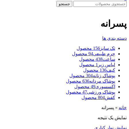
جستجو
پسرانه
دسته بندی ها
تک سایز
156 محصول
چرم طبیعی
94 محصول
ساعت
438 محصول
لباس زیر
1 محصول
کیف
136 محصول
پوشاک زنانه
304 محصول
پوشاک مردانه
636 محصول
اکسسوری
49 محصول
پوشاک ورزشی
47 محصول
کفش
804 محصول
خانه
»
پسرانه
نمایش یک نتیجه
نمایش نوار کناری