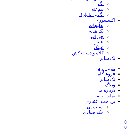
لگ
نیم تنه
لگ و شلوارک
اکسسوری
بدلیجات
پک هدیه
جوراب
عطر
عینک
کلاه و دست کش
تک سایز
مزون رم
فروشگاه
تک سایز
وبلاگ
درباره ما
تماس با ما
پرداخت اعتباری
اسنپ پی
چک صیادی
0
0