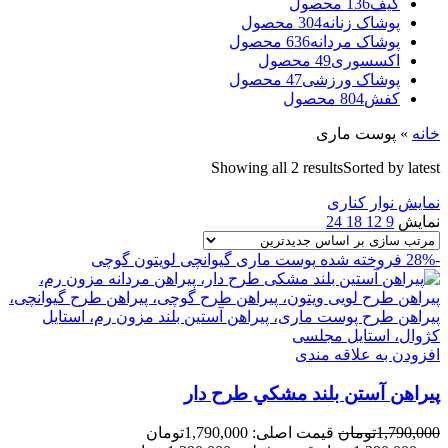
کیف
136 محصول
پوشاک زنانه
304 محصول
پوشاک مردانه
636 محصول
اکسسوری
49 محصول
پوشاک ورزشی
47 محصول
کفش
804 محصول
خانه
»
پوست ماری
Showing all 2 results
Sorted by latest
نمایش نوار کناری
نمایش
9
12
18
24
-28%
فروخته شده
پوست ماری
گیوانچی
لویتون
گوچی
افزودن به علاقه مندی
پيراهن آستن بلند مشکي طرح دار
1,790,000
تومان
قیمت اصلی: 1,790,000تومان