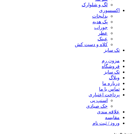
لگ و شلوارک
اکسسوری
بدلیجات
پک هدیه
جوراب
عطر
عینک
کلاه و دست کش
تک سایز
مزون رم
فروشگاه
تک سایز
وبلاگ
درباره ما
تماس با ما
پرداخت اعتباری
اسنپ پی
چک صیادی
علاقه مندی
مقايسه
ورود / ثبت نام
سبد خرید