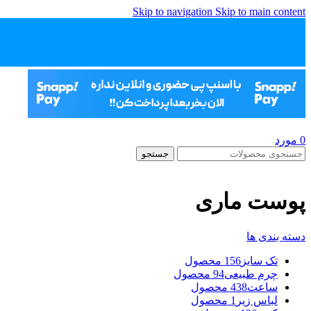
Skip to navigation
Skip to main content
0
مورد
جستجو
پوست ماری
دسته بندی ها
تک سایز
156 محصول
چرم طبیعی
94 محصول
ساعت
438 محصول
لباس زیر
1 محصول