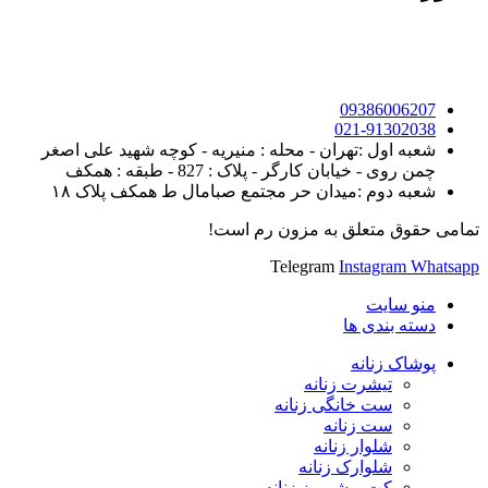
09386006207
021-91302038
شعبه اول :تهران - محله : منیریه - کوچه شهید علی اصغر
چمن روی - خیابان کارگر - پلاک : 827 - طبقه : همکف
شعبه دوم :میدان حر مجتمع صبامال ط همکف پلاک ۱۸
تمامی حقوق متعلق به مزون رم است!
Telegram
Instagram
Whatsapp
منو سایت
دسته بندی ها
پوشاک زنانه
تیشرت زنانه
ست خانگی زنانه
ست زنانه
شلوار زنانه
شلوارک زنانه
کت و شومیز زنانه