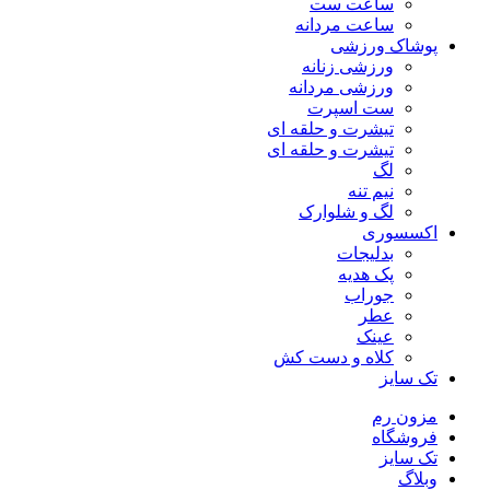
ساعت ست
ساعت مردانه
پوشاک ورزشی
ورزشی زنانه
ورزشی مردانه
ست اسپرت
تیشرت و حلقه ای
تیشرت و حلقه ای
لگ
نیم تنه
لگ و شلوارک
اکسسوری
بدلیجات
پک هدیه
جوراب
عطر
عینک
کلاه و دست کش
تک سایز
مزون رم
فروشگاه
تک سایز
وبلاگ