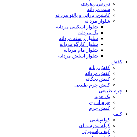
دورس و هودی
ست مردانه
کاپشن، بارانی و پالتو مردانه
شلوار مردانه
شلوار اسکینی مردانه
بگ مردانه
شلوار راسته مردانه
شلوار کارگو مردانه
شلوار مام مردانه
شلوار اسلش مردانه
کفش
کفش زنانه
کفش مردانه
کفش بچگانه
کفش چرم طبیعی
چرم طبیعی
پک هدیه
چرم اداری
کفش چرم
کیف
کوله‌پشتی
کوله مدرسه ای
کیف پاسپورتی