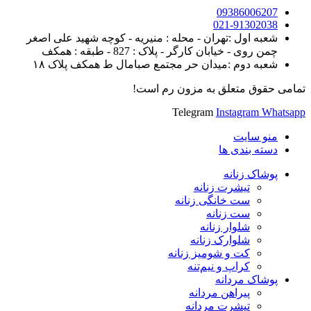
09386006207
021-91302038
شعبه اول :تهران - محله : منیریه - کوچه شهید علی اصغر
چمن روی - خیابان کارگر - پلاک : 827 - طبقه : همکف
شعبه دوم :میدان حر مجتمع صبامال ط همکف پلاک ۱۸
تمامی حقوق متعلق به مزون رم است!
Telegram
Instagram
Whatsapp
منو سایت
دسته بندی ها
پوشاک زنانه
تیشرت زنانه
ست خانگی زنانه
ست زنانه
شلوار زنانه
شلوارک زنانه
کت و شومیز زنانه
کراپ و نیم‌تنه
پوشاک مردانه
پیراهن مردانه
تیشرت مردانه