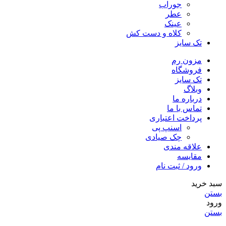
جوراب
عطر
عینک
کلاه و دست کش
تک سایز
مزون رم
فروشگاه
تک سایز
وبلاگ
درباره ما
تماس با ما
پرداخت اعتباری
اسنپ پی
چک صیادی
علاقه مندی
مقايسه
ورود / ثبت نام
سبد خرید
بستن
ورود
بستن