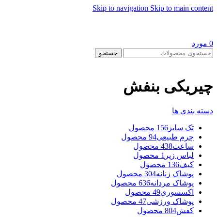
Skip to navigation
Skip to main content
0
مورد
جستجو
چیریکی بنفش
دسته بندی ها
تک سایز
156 محصول
چرم طبیعی
94 محصول
ساعت
438 محصول
لباس زیر
1 محصول
کیف
136 محصول
پوشاک زنانه
304 محصول
پوشاک مردانه
636 محصول
اکسسوری
49 محصول
پوشاک ورزشی
47 محصول
کفش
804 محصول