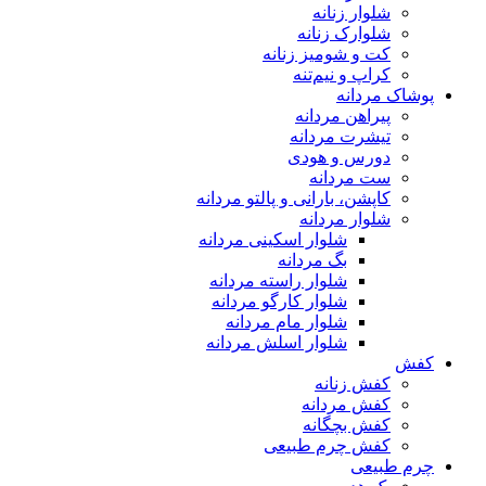
شلوار زنانه
شلوارک زنانه
کت و شومیز زنانه
کراپ و نیم‌تنه
پوشاک مردانه
پیراهن مردانه
تیشرت مردانه
دورس و هودی
ست مردانه
کاپشن، بارانی و پالتو مردانه
شلوار مردانه
شلوار اسکینی مردانه
بگ مردانه
شلوار راسته مردانه
شلوار کارگو مردانه
شلوار مام مردانه
شلوار اسلش مردانه
کفش
کفش زنانه
کفش مردانه
کفش بچگانه
کفش چرم طبیعی
چرم طبیعی