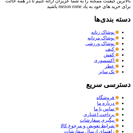
بالاترین کیفیت ممکنه را به شما عزیزان ارائه کنیم تا در همه حالت
برای خرید های خود به یاد mezon rome باشید
دسته بندی‌ها
پوشاک زنانه
پوشاک مردانه
پوشاک ورزشی
کیف
کفش
اکسسوری
عطر
تک سایز
دسترسی سریع
فروشگاه
درباره ما
تماس با ما
پرداخت اعتباری
پیگیری سفارشات
شرایط تعویض و مرجوع کالا
راهنمای ارسال سفارشات