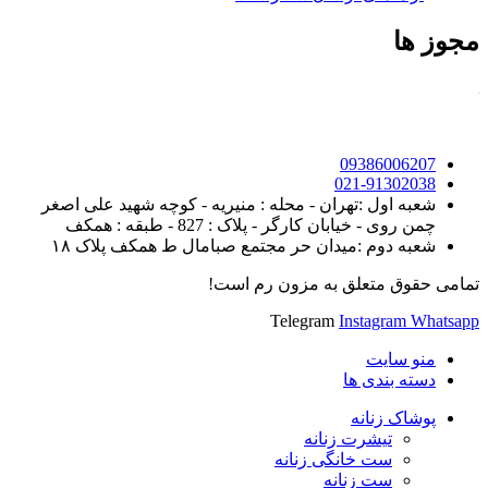
مجوز ها
09386006207
021-91302038
شعبه اول :تهران - محله : منیریه - کوچه شهید علی اصغر
چمن روی - خیابان کارگر - پلاک : 827 - طبقه : همکف
شعبه دوم :میدان حر مجتمع صبامال ط همکف پلاک ۱۸
تمامی حقوق متعلق به مزون رم است!
Telegram
Instagram
Whatsapp
منو سایت
دسته بندی ها
پوشاک زنانه
تیشرت زنانه
ست خانگی زنانه
ست زنانه