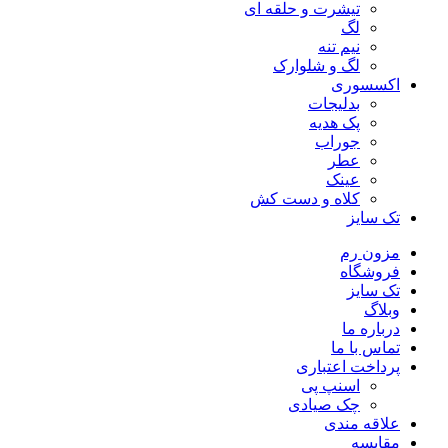
تیشرت و حلقه ای
لگ
نیم تنه
لگ و شلوارک
اکسسوری
بدلیجات
پک هدیه
جوراب
عطر
عینک
کلاه و دست کش
تک سایز
مزون رم
فروشگاه
تک سایز
وبلاگ
درباره ما
تماس با ما
پرداخت اعتباری
اسنپ پی
چک صیادی
علاقه مندی
مقايسه