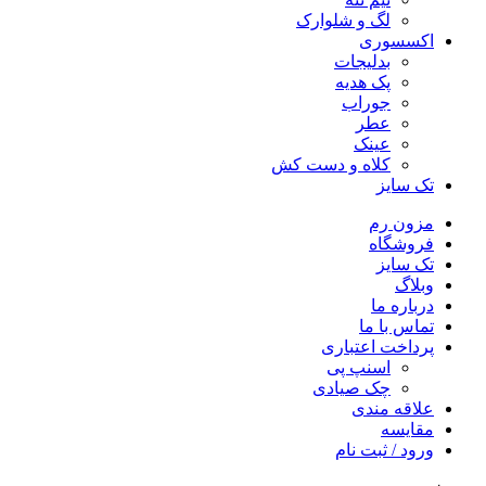
لگ و شلوارک
اکسسوری
بدلیجات
پک هدیه
جوراب
عطر
عینک
کلاه و دست کش
تک سایز
مزون رم
فروشگاه
تک سایز
وبلاگ
درباره ما
تماس با ما
پرداخت اعتباری
اسنپ پی
چک صیادی
علاقه مندی
مقايسه
ورود / ثبت نام