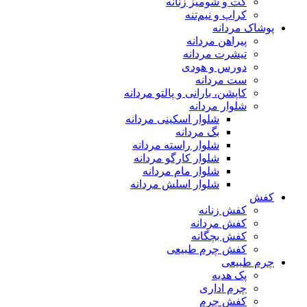
کت و شومیز زنانه
کراپ و نیم‌تنه
پوشاک مردانه
پیراهن مردانه
تیشرت مردانه
دورس و هودی
ست مردانه
کاپشن، بارانی و پالتو مردانه
شلوار مردانه
شلوار اسکینی مردانه
بگ مردانه
شلوار راسته مردانه
شلوار کارگو مردانه
شلوار مام مردانه
شلوار اسلش مردانه
کفش
کفش زنانه
کفش مردانه
کفش بچگانه
کفش چرم طبیعی
چرم طبیعی
پک هدیه
چرم اداری
کفش چرم