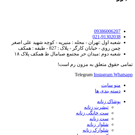
09386006207
021-91302038
شعبه اول :تهران - محله : منیریه - کوچه شهید علی اصغر
چمن روی - خیابان کارگر - پلاک : 827 - طبقه : همکف
شعبه دوم :میدان حر مجتمع صبامال ط همکف پلاک ۱۸
تمامی حقوق متعلق به مزون رم است!
Telegram
Instagram
Whatsapp
منو سایت
دسته بندی ها
پوشاک زنانه
تیشرت زنانه
ست خانگی زنانه
ست زنانه
شلوار زنانه
شلوارک زنانه