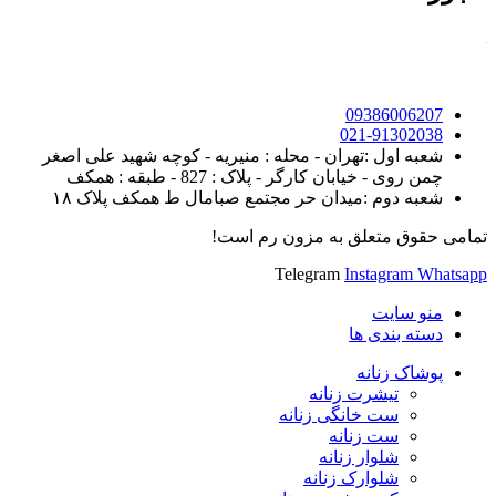
09386006207
021-91302038
شعبه اول :تهران - محله : منیریه - کوچه شهید علی اصغر
چمن روی - خیابان کارگر - پلاک : 827 - طبقه : همکف
شعبه دوم :میدان حر مجتمع صبامال ط همکف پلاک ۱۸
تمامی حقوق متعلق به مزون رم است!
Telegram
Instagram
Whatsapp
منو سایت
دسته بندی ها
پوشاک زنانه
تیشرت زنانه
ست خانگی زنانه
ست زنانه
شلوار زنانه
شلوارک زنانه