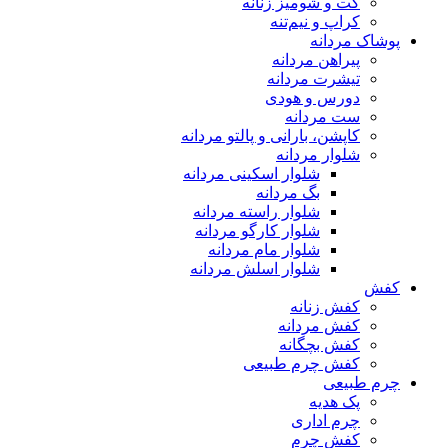
کت و شومیز زنانه
کراپ و نیم‌تنه
پوشاک مردانه
پیراهن مردانه
تیشرت مردانه
دورس و هودی
ست مردانه
کاپشن، بارانی و پالتو مردانه
شلوار مردانه
شلوار اسکینی مردانه
بگ مردانه
شلوار راسته مردانه
شلوار کارگو مردانه
شلوار مام مردانه
شلوار اسلش مردانه
کفش
کفش زنانه
کفش مردانه
کفش بچگانه
کفش چرم طبیعی
چرم طبیعی
پک هدیه
چرم اداری
کفش چرم