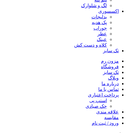
لگ و شلوارک
اکسسوری
بدلیجات
پک هدیه
جوراب
عطر
عینک
کلاه و دست کش
تک سایز
مزون رم
فروشگاه
تک سایز
وبلاگ
درباره ما
تماس با ما
پرداخت اعتباری
اسنپ پی
چک صیادی
علاقه مندی
مقايسه
ورود / ثبت نام