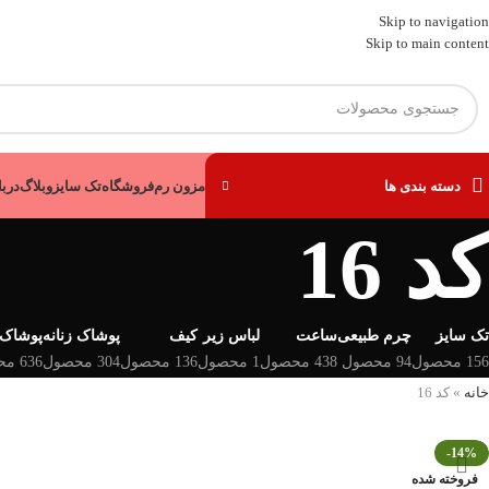
Skip to navigation
Skip to main content
دسته بندی ها
مزون رم
فروشگاه
تک سایز
وبلاگ
دربا
کد 16
تک سایز
چرم طبیعی
ساعت
لباس زیر
کیف
پوشاک زنانه
پوشاک 
156 محصول
94 محصول
438 محصول
1 محصول
136 محصول
304 محصول
636 محصول
خانه
»
کد 16
-14%
فروخته شده