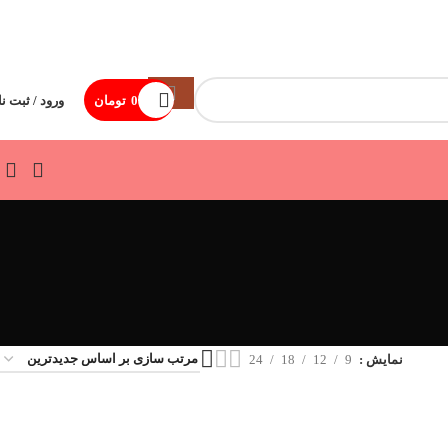
0
تومان
ورود / ثبت نا
نمایش
9
12
18
24