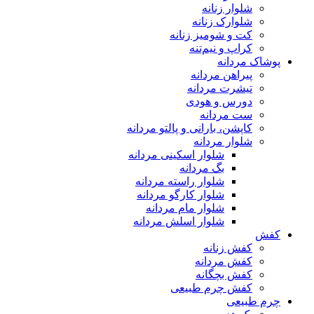
شلوار زنانه
شلوارک زنانه
کت و شومیز زنانه
کراپ و نیم‌تنه
پوشاک مردانه
پیراهن مردانه
تیشرت مردانه
دورس و هودی
ست مردانه
کاپشن، بارانی و پالتو مردانه
شلوار مردانه
شلوار اسکینی مردانه
بگ مردانه
شلوار راسته مردانه
شلوار کارگو مردانه
شلوار مام مردانه
شلوار اسلش مردانه
کفش
کفش زنانه
کفش مردانه
کفش بچگانه
کفش چرم طبیعی
چرم طبیعی