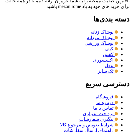
بالاترین کیفیت ممکنه را به شما عزیزان ارائه کنیم تا در همه حالت
برای خرید های خود به یاد mezon rome باشید
دسته بندی‌ها
پوشاک زنانه
پوشاک مردانه
پوشاک ورزشی
کیف
کفش
اکسسوری
عطر
تک سایز
دسترسی سریع
فروشگاه
درباره ما
تماس با ما
پرداخت اعتباری
پیگیری سفارشات
شرایط تعویض و مرجوع کالا
راهنمای ارسال سفارشات