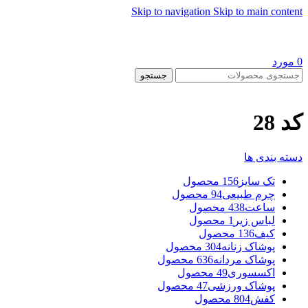
Skip to navigation
Skip to main content
0
مورد
جستجو
کد 28
دسته بندی ها
تک سایز
156 محصول
چرم طبیعی
94 محصول
ساعت
438 محصول
لباس زیر
1 محصول
کیف
136 محصول
پوشاک زنانه
304 محصول
پوشاک مردانه
636 محصول
اکسسوری
49 محصول
پوشاک ورزشی
47 محصول
کفش
804 محصول