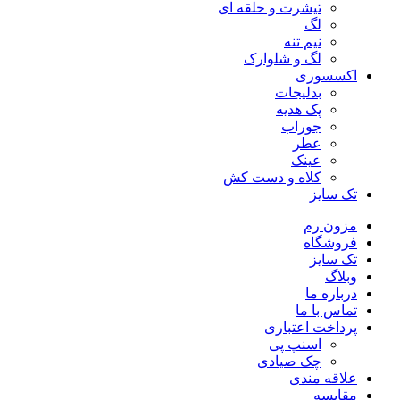
تیشرت و حلقه ای
لگ
نیم تنه
لگ و شلوارک
اکسسوری
بدلیجات
پک هدیه
جوراب
عطر
عینک
کلاه و دست کش
تک سایز
مزون رم
فروشگاه
تک سایز
وبلاگ
درباره ما
تماس با ما
پرداخت اعتباری
اسنپ پی
چک صیادی
علاقه مندی
مقايسه