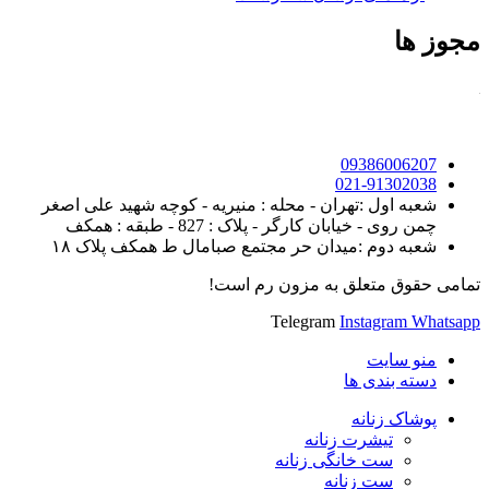
مجوز ها
09386006207
021-91302038
شعبه اول :تهران - محله : منیریه - کوچه شهید علی اصغر
چمن روی - خیابان کارگر - پلاک : 827 - طبقه : همکف
شعبه دوم :میدان حر مجتمع صبامال ط همکف پلاک ۱۸
تمامی حقوق متعلق به مزون رم است!
Telegram
Instagram
Whatsapp
منو سایت
دسته بندی ها
پوشاک زنانه
تیشرت زنانه
ست خانگی زنانه
ست زنانه