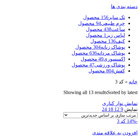
دسته بندی ها
تک سایز
156 محصول
چرم طبیعی
94 محصول
ساعت
438 محصول
لباس زیر
1 محصول
کیف
136 محصول
پوشاک زنانه
304 محصول
پوشاک مردانه
636 محصول
اکسسوری
49 محصول
پوشاک ورزشی
47 محصول
کفش
804 محصول
خانه
»
کد 3
Showing all 13 results
Sorted by latest
نمایش نوار کناری
نمایش
9
12
18
24
-14%
کد 3
افزودن به علاقه مندی