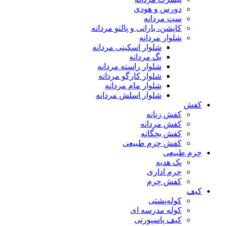
دورس و هودی
ست مردانه
کاپشن، بارانی و پالتو مردانه
شلوار مردانه
شلوار اسکینی مردانه
بگ مردانه
شلوار راسته مردانه
شلوار کارگو مردانه
شلوار مام مردانه
شلوار اسلش مردانه
کفش
کفش زنانه
کفش مردانه
کفش بچگانه
کفش چرم طبیعی
چرم طبیعی
پک هدیه
چرم اداری
کفش چرم
کیف
کوله‌پشتی
کوله مدرسه ای
کیف پاسپورتی