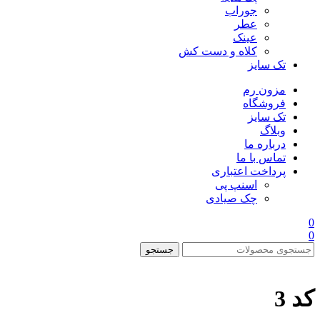
جوراب
عطر
عینک
کلاه و دست کش
تک سایز
مزون رم
فروشگاه
تک سایز
وبلاگ
درباره ما
تماس با ما
پرداخت اعتباری
اسنپ پی
چک صیادی
0
0
جستجو
کد 3