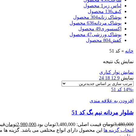
لباس زیر
1 محصول
کیف
136 محصول
پوشاک زنانه
304 محصول
پوشاک مردانه
636 محصول
اکسسوری
49 محصول
پوشاک ورزشی
47 محصول
کفش
804 محصول
خانه
»
کد 51
نمایش یک نتیجه
نمایش نوار کناری
نمایش
9
12
18
24
-14%
کد 51
افزودن به علاقه مندی
شلوار مردانه نیم بگ کد 51
3,480,000
تومان
قیمت اصلی: 3,480,000تومان بود.
2,980,000
تومان
قیمت ف
انتخاب گزینه ها
این محصول دارای انواع مختلفی می باشد. گزینه ه
مقايسه