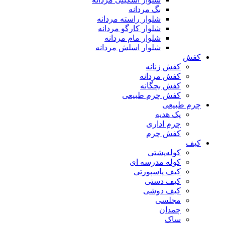
بگ مردانه
شلوار راسته مردانه
شلوار کارگو مردانه
شلوار مام مردانه
شلوار اسلش مردانه
کفش
کفش زنانه
کفش مردانه
کفش بچگانه
کفش چرم طبیعی
چرم طبیعی
پک هدیه
چرم اداری
کفش چرم
کیف
کوله‌پشتی
کوله مدرسه ای
کیف پاسپورتی
کیف دستی
کیف دوشی
مجلسی
چمدان
ساک