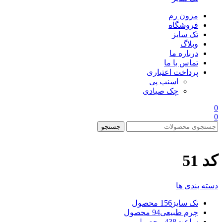
مزون رم
فروشگاه
تک سایز
وبلاگ
درباره ما
تماس با ما
پرداخت اعتباری
اسنپ پی
چک صیادی
0
0
جستجو
کد 51
دسته بندی ها
تک سایز
156 محصول
چرم طبیعی
94 محصول
ساعت
438 محصول