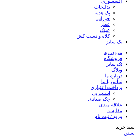
اکسسوری
بدلیجات
پک هدیه
جوراب
عطر
عینک
کلاه و دست کش
تک سایز
مزون رم
فروشگاه
تک سایز
وبلاگ
درباره ما
تماس با ما
پرداخت اعتباری
اسنپ پی
چک صیادی
علاقه مندی
مقايسه
ورود / ثبت نام
سبد خرید
بستن