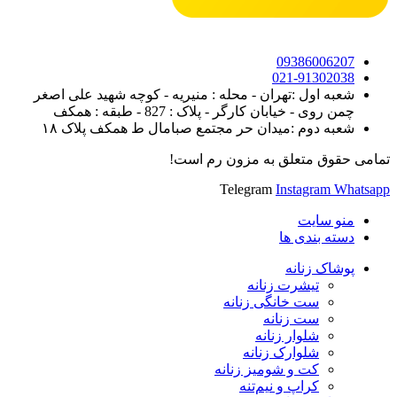
09386006207
021-91302038
شعبه اول :تهران - محله : منیریه - کوچه شهید علی اصغر
چمن روی - خیابان کارگر - پلاک : 827 - طبقه : همکف
شعبه دوم :میدان حر مجتمع صبامال ط همکف پلاک ۱۸
تمامی حقوق متعلق به مزون رم است!
Telegram
Instagram
Whatsapp
منو سایت
دسته بندی ها
پوشاک زنانه
تیشرت زنانه
ست خانگی زنانه
ست زنانه
شلوار زنانه
شلوارک زنانه
کت و شومیز زنانه
کراپ و نیم‌تنه