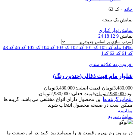
خانه
»
کد 62
نمایش یک نتیجه
نمایش نوار کناری
نمایش
9
12
18
24
-14%
مام کد 105
کد 101
کد 102
کد 103
کد 104
کد 105
کد 46
کد 48
کد 61
کد 62
کد1
افزودن به علاقه مندی
شلوار مام فیت ذغالی(چندین رنگ)
3,480,000
تومان
قیمت اصلی: 3,480,000تومان
بود.
2,980,000
تومان
قیمت فعلی: 2,980,000تومان.
انتخاب گزینه ها
این محصول دارای انواع مختلفی می باشد. گزینه ها
ممکن است در صفحه محصول انتخاب شوند
مقايسه
نمایش سریع
در مزون رم بهترین قیمت ها را میتوانید پیدا کنید .در این صنعت ما