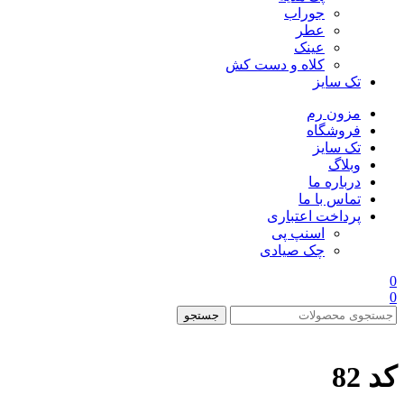
جوراب
عطر
عینک
کلاه و دست کش
تک سایز
مزون رم
فروشگاه
تک سایز
وبلاگ
درباره ما
تماس با ما
پرداخت اعتباری
اسنپ پی
چک صیادی
0
0
جستجو
کد 82