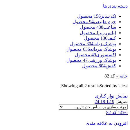
دسته بندی ها
تک سایز
156 محصول
چرم طبیعی
94 محصول
ساعت
438 محصول
لباس زیر
1 محصول
کیف
136 محصول
پوشاک زنانه
304 محصول
پوشاک مردانه
636 محصول
اکسسوری
49 محصول
پوشاک ورزشی
47 محصول
کفش
804 محصول
خانه
»
کد 82
Showing all 2 results
Sorted by latest
نمایش نوار کناری
نمایش
9
12
18
24
-14%
کد 82
افزودن به علاقه مندی