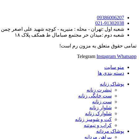
09386006207
021-91302038
شعبه اول :تهران - محله : منیریه - کوچه شهید علی اصغر چمن روی - خیابان ک
شعبه دوم :میدان حر مجتمع صبامال ط همکف پلاک ۱۸
تمامی حقوق متعلق به مزون رم است!
Telegram
Instagram
Whatsapp
منو سایت
دسته بندی ها
پوشاک زنانه
تیشرت زنانه
ست خانگی زنانه
ست زنانه
شلوار زنانه
شلوارک زنانه
کت و شومیز زنانه
کراپ و نیم‌تنه
پوشاک مردانه
پیراهن مردانه