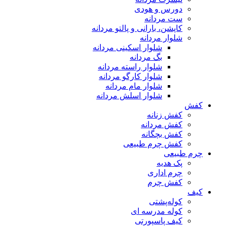
دورس و هودی
ست مردانه
کاپشن، بارانی و پالتو مردانه
شلوار مردانه
شلوار اسکینی مردانه
بگ مردانه
شلوار راسته مردانه
شلوار کارگو مردانه
شلوار مام مردانه
شلوار اسلش مردانه
کفش
کفش زنانه
کفش مردانه
کفش بچگانه
کفش چرم طبیعی
چرم طبیعی
پک هدیه
چرم اداری
کفش چرم
کیف
کوله‌پشتی
کوله مدرسه ای
کیف پاسپورتی