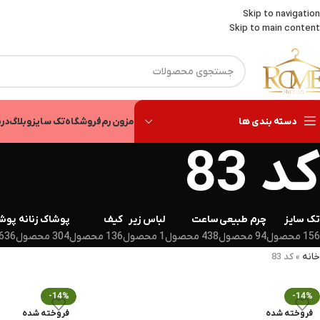
Skip to navigation
Skip to main content
دسته بندی ها
مزون رم
فروشگاه
تک سایز
وبلاگ
درب
کد 83
تک سایز
چرم طبیعی
ساعت
لباس زیر
کیف
پوشاک زنانه
پوشا
156 محصول
94 محصول
438 محصول
1 محصول
136 محصول
304 محصول
636 محصول
خانه
»
کد 83
-14%
-14%
فروخته شده
فروخته شده