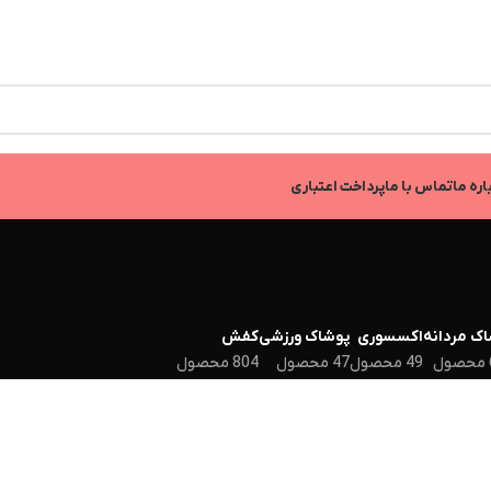
اره ما
تماس با ما
پرداخت اعتباری
ک مردانه
اکسسوری
پوشاک ورزشی
کفش
49 محصول
47 محصول
804 محصول