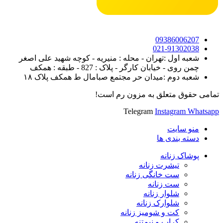
09386006207
021-91302038
شعبه اول :تهران - محله : منیریه - کوچه شهید علی اصغر
چمن روی - خیابان کارگر - پلاک : 827 - طبقه : همکف
شعبه دوم :میدان حر مجتمع صبامال ط همکف پلاک ۱۸
تمامی حقوق متعلق به مزون رم است!
Telegram
Instagram
Whatsapp
منو سایت
دسته بندی ها
پوشاک زنانه
تیشرت زنانه
ست خانگی زنانه
ست زنانه
شلوار زنانه
شلوارک زنانه
کت و شومیز زنانه
کراپ و نیم‌تنه