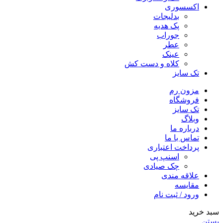
اکسسوری
بدلیجات
پک هدیه
جوراب
عطر
عینک
کلاه و دست کش
تک سایز
مزون رم
فروشگاه
تک سایز
وبلاگ
درباره ما
تماس با ما
پرداخت اعتباری
اسنپ پی
چک صیادی
علاقه مندی
مقايسه
ورود / ثبت نام
سبد خرید
بستن