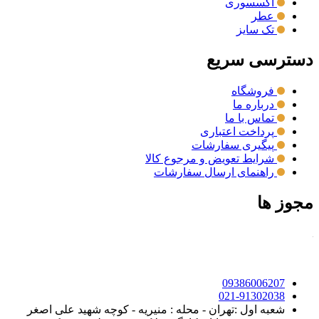
اکسسوری
عطر
تک سایز
دسترسی سریع
فروشگاه
درباره ما
تماس با ما
پرداخت اعتباری
پیگیری سفارشات
شرایط تعویض و مرجوع کالا
راهنمای ارسال سفارشات
مجوز ها
09386006207
021-91302038
شعبه اول :تهران - محله : منیریه - کوچه شهید علی اصغر