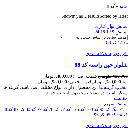
خانه
»
کد 88
Showing all 2 results
Sorted by latest
نمایش نوار کناری
نمایش
9
12
18
24
-14%
کد 88
افزودن به علاقه مندی
شلوار جين راسته کد 88
3,480,000
تومان
قیمت اصلی: 3,480,000تومان
بود.
2,980,000
تومان
قیمت فعلی: 2,980,000تومان.
انتخاب گزینه ها
این محصول دارای انواع مختلفی می باشد. گزینه ها
ممکن است در صفحه محصول انتخاب شوند
مقايسه
نمایش سریع
-14%
بگ کد 95
کد 100
کد 126
کد 77
کد 78
کد 79
کد 80
کد 87
کد 88
کد 94
کد 95
کد 96
افزودن به علاقه مندی