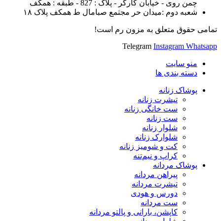
چمن روی - خیابان کارگر - پلاک : 827 - طبقه : همکف
شعبه دوم :میدان حر مجتمع صبامال ط همکف پلاک ۱۸
تمامی حقوق متعلق به مزون رم است!
Telegram
Instagram
Whatsapp
منو سایت
دسته بندی ها
پوشاک زنانه
تیشرت زنانه
ست خانگی زنانه
ست زنانه
شلوار زنانه
شلوارک زنانه
کت و شومیز زنانه
کراپ و نیم‌تنه
پوشاک مردانه
پیراهن مردانه
تیشرت مردانه
دورس و هودی
ست مردانه
کاپشن، بارانی و پالتو مردانه