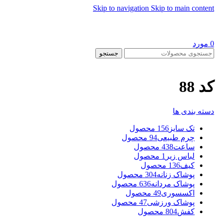
Skip to navigation
Skip to main content
0
مورد
جستجو
کد 88
دسته بندی ها
تک سایز
156 محصول
چرم طبیعی
94 محصول
ساعت
438 محصول
لباس زیر
1 محصول
کیف
136 محصول
پوشاک زنانه
304 محصول
پوشاک مردانه
636 محصول
اکسسوری
49 محصول
پوشاک ورزشی
47 محصول
کفش
804 محصول