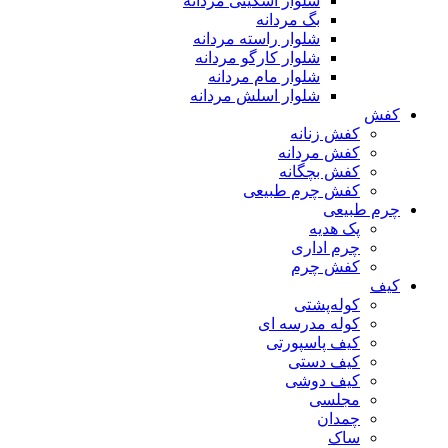
شلوار اسکینی مردانه
بگ مردانه
شلوار راسته مردانه
شلوار کارگو مردانه
شلوار مام مردانه
شلوار اسلش مردانه
کفش
کفش زنانه
کفش مردانه
کفش بچگانه
کفش چرم طبیعی
چرم طبیعی
پک هدیه
چرم اداری
کفش چرم
کیف
کوله‌پشتی
کوله مدرسه ای
کیف پاسپورتی
کیف دستی
کیف دوشی
مجلسی
چمدان
ساک