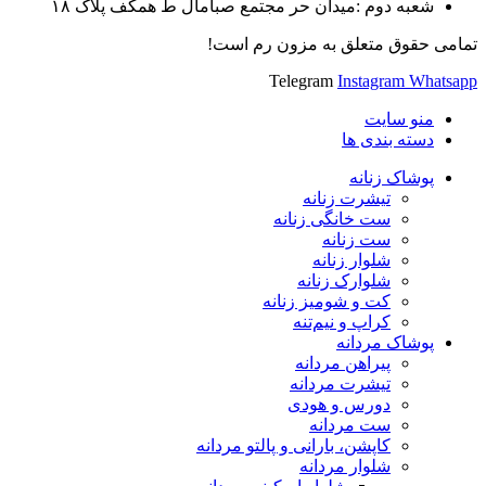
شعبه دوم :میدان حر مجتمع صبامال ط همکف پلاک ۱۸
تمامی حقوق متعلق به مزون رم است!
Telegram
Instagram
Whatsapp
منو سایت
دسته بندی ها
پوشاک زنانه
تیشرت زنانه
ست خانگی زنانه
ست زنانه
شلوار زنانه
شلوارک زنانه
کت و شومیز زنانه
کراپ و نیم‌تنه
پوشاک مردانه
پیراهن مردانه
تیشرت مردانه
دورس و هودی
ست مردانه
کاپشن، بارانی و پالتو مردانه
شلوار مردانه