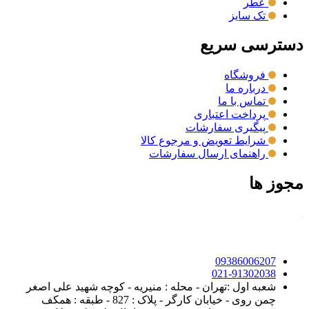
عطر
تک سایز
دسترسی سریع
فروشگاه
درباره ما
تماس با ما
پرداخت اعتباری
پیگیری سفارشات
شرایط تعویض و مرجوع کالا
راهنمای ارسال سفارشات
مجوز ها
09386006207
021-91302038
شعبه اول :تهران - محله : منیریه - کوچه شهید علی اصغر
چمن روی - خیابان کارگر - پلاک : 827 - طبقه : همکف