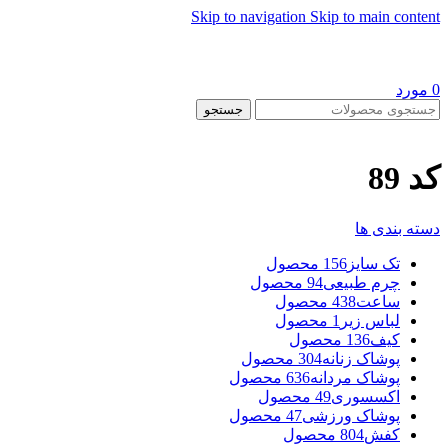
Skip to navigation
Skip to main content
0
مورد
جستجو
کد 89
دسته بندی ها
تک سایز
156 محصول
چرم طبیعی
94 محصول
ساعت
438 محصول
لباس زیر
1 محصول
کیف
136 محصول
پوشاک زنانه
304 محصول
پوشاک مردانه
636 محصول
اکسسوری
49 محصول
پوشاک ورزشی
47 محصول
کفش
804 محصول