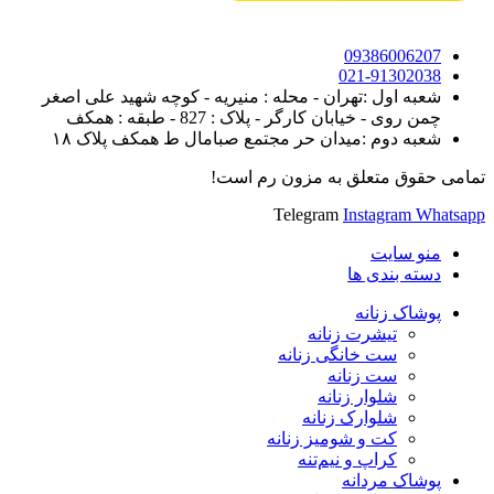
09386006207
021-91302038
شعبه اول :تهران - محله : منیریه - کوچه شهید علی اصغر
چمن روی - خیابان کارگر - پلاک : 827 - طبقه : همکف
شعبه دوم :میدان حر مجتمع صبامال ط همکف پلاک ۱۸
تمامی حقوق متعلق به مزون رم است!
Telegram
Instagram
Whatsapp
منو سایت
دسته بندی ها
پوشاک زنانه
تیشرت زنانه
ست خانگی زنانه
ست زنانه
شلوار زنانه
شلوارک زنانه
کت و شومیز زنانه
کراپ و نیم‌تنه
پوشاک مردانه