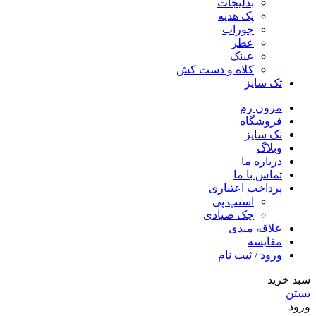
بدلیجات
پک هدیه
جوراب
عطر
عینک
کلاه و دست کش
تک سایز
مزون رم
فروشگاه
تک سایز
وبلاگ
درباره ما
تماس با ما
پرداخت اعتباری
اسنپ پی
چک صیادی
علاقه مندی
مقايسه
ورود / ثبت نام
سبد خرید
بستن
ورود