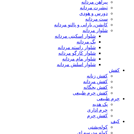
پیراهن مردانه
تیشرت مردانه
دورس و هودی
ست مردانه
کاپشن، بارانی و پالتو مردانه
شلوار مردانه
شلوار اسکینی مردانه
بگ مردانه
شلوار راسته مردانه
شلوار کارگو مردانه
شلوار مام مردانه
شلوار اسلش مردانه
کفش
کفش زنانه
کفش مردانه
کفش بچگانه
کفش چرم طبیعی
چرم طبیعی
پک هدیه
چرم اداری
کفش چرم
کیف
کوله‌پشتی
کوله مدرسه ای