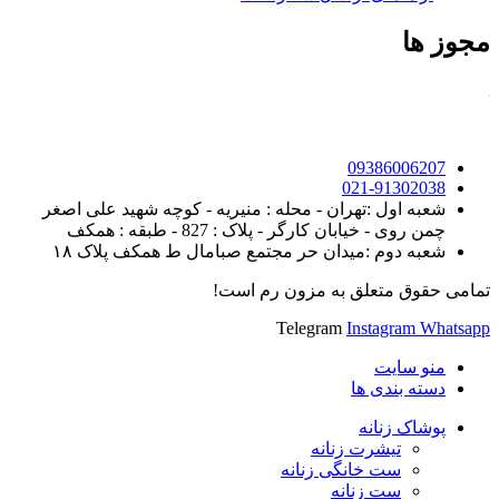
مجوز ها
09386006207
021-91302038
شعبه اول :تهران - محله : منیریه - کوچه شهید علی اصغر
چمن روی - خیابان کارگر - پلاک : 827 - طبقه : همکف
شعبه دوم :میدان حر مجتمع صبامال ط همکف پلاک ۱۸
تمامی حقوق متعلق به مزون رم است!
Telegram
Instagram
Whatsapp
منو سایت
دسته بندی ها
پوشاک زنانه
تیشرت زنانه
ست خانگی زنانه
ست زنانه