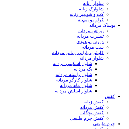
شلوار زنانه
شلوارک زنانه
کت و شومیز زنانه
کراپ و نیم‌تنه
پوشاک مردانه
پیراهن مردانه
تیشرت مردانه
دورس و هودی
ست مردانه
کاپشن، بارانی و پالتو مردانه
شلوار مردانه
شلوار اسکینی مردانه
بگ مردانه
شلوار راسته مردانه
شلوار کارگو مردانه
شلوار مام مردانه
شلوار اسلش مردانه
کفش
کفش زنانه
کفش مردانه
کفش بچگانه
کفش چرم طبیعی
چرم طبیعی