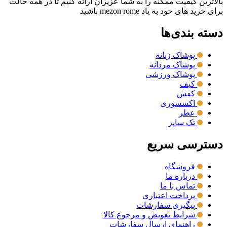
بالاترین کیفیت ممکنه را به شما عزیزان ارائه کنیم تا در همه حالت
برای خرید های خود به یاد mezon rome باشید
دسته بندی‌ها
پوشاک زنانه
پوشاک مردانه
پوشاک ورزشی
کیف
کفش
اکسسوری
عطر
تک سایز
دسترسی سریع
فروشگاه
درباره ما
تماس با ما
پرداخت اعتباری
پیگیری سفارشات
شرایط تعویض و مرجوع کالا
راهنمای ارسال سفارشات