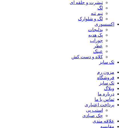
تیشرت و حلقه ای
لگ
نیم تنه
لگ و شلوارک
اکسسوری
بدلیجات
پک هدیه
جوراب
عطر
عینک
کلاه و دست کش
تک سایز
مزون رم
فروشگاه
تک سایز
وبلاگ
درباره ما
تماس با ما
پرداخت اعتباری
اسنپ پی
چک صیادی
علاقه مندی
مقايسه