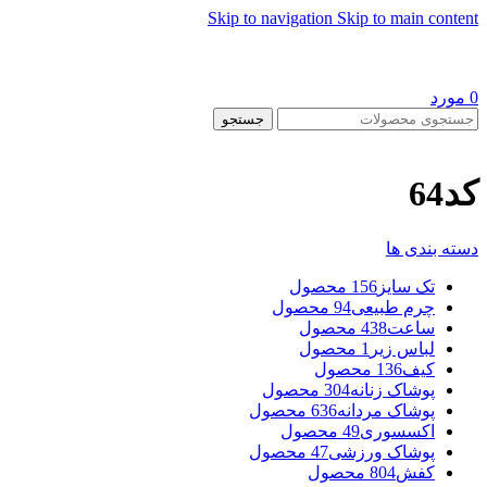
Skip to navigation
Skip to main content
0
مورد
جستجو
کد64
دسته بندی ها
تک سایز
156 محصول
چرم طبیعی
94 محصول
ساعت
438 محصول
لباس زیر
1 محصول
کیف
136 محصول
پوشاک زنانه
304 محصول
پوشاک مردانه
636 محصول
اکسسوری
49 محصول
پوشاک ورزشی
47 محصول
کفش
804 محصول