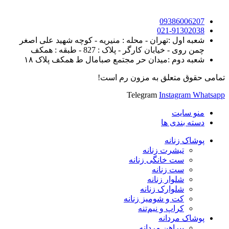
09386006207
021-91302038
شعبه اول :تهران - محله : منیریه - کوچه شهید علی اصغر
چمن روی - خیابان کارگر - پلاک : 827 - طبقه : همکف
شعبه دوم :میدان حر مجتمع صبامال ط همکف پلاک ۱۸
تمامی حقوق متعلق به مزون رم است!
Telegram
Instagram
Whatsapp
منو سایت
دسته بندی ها
پوشاک زنانه
تیشرت زنانه
ست خانگی زنانه
ست زنانه
شلوار زنانه
شلوارک زنانه
کت و شومیز زنانه
کراپ و نیم‌تنه
پوشاک مردانه
پیراهن مردانه