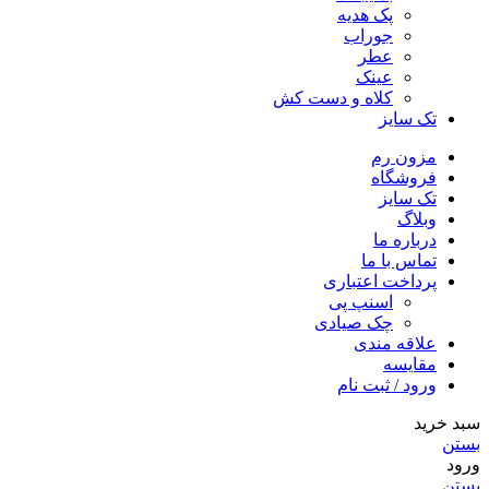
پک هدیه
جوراب
عطر
عینک
کلاه و دست کش
تک سایز
مزون رم
فروشگاه
تک سایز
وبلاگ
درباره ما
تماس با ما
پرداخت اعتباری
اسنپ پی
چک صیادی
علاقه مندی
مقايسه
ورود / ثبت نام
سبد خرید
بستن
ورود
بستن