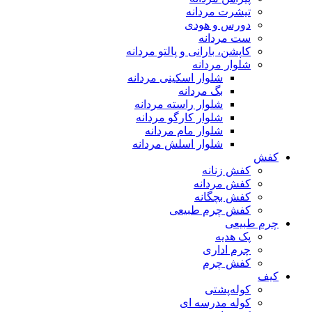
تیشرت مردانه
دورس و هودی
ست مردانه
کاپشن، بارانی و پالتو مردانه
شلوار مردانه
شلوار اسکینی مردانه
بگ مردانه
شلوار راسته مردانه
شلوار کارگو مردانه
شلوار مام مردانه
شلوار اسلش مردانه
کفش
کفش زنانه
کفش مردانه
کفش بچگانه
کفش چرم طبیعی
چرم طبیعی
پک هدیه
چرم اداری
کفش چرم
کیف
کوله‌پشتی
کوله مدرسه ای