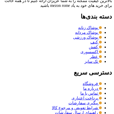
بالاترین کیفیت ممکنه را به شما عزیزان ارائه کنیم تا در همه حالت
برای خرید های خود به یاد mezon rome باشید
دسته بندی‌ها
پوشاک زنانه
پوشاک مردانه
پوشاک ورزشی
کیف
کفش
اکسسوری
عطر
تک سایز
دسترسی سریع
فروشگاه
درباره ما
تماس با ما
پرداخت اعتباری
پیگیری سفارشات
شرایط تعویض و مرجوع کالا
راهنمای ارسال سفارشات