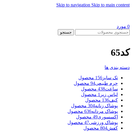
Skip to navigation
Skip to main content
0
مورد
جستجو
کد65
دسته بندی ها
تک سایز
156 محصول
چرم طبیعی
94 محصول
ساعت
438 محصول
لباس زیر
1 محصول
کیف
136 محصول
پوشاک زنانه
304 محصول
پوشاک مردانه
636 محصول
اکسسوری
49 محصول
پوشاک ورزشی
47 محصول
کفش
804 محصول