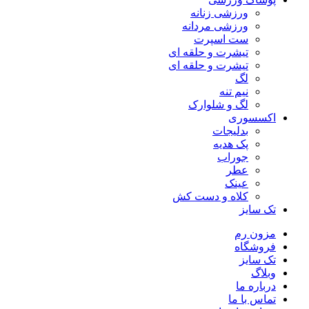
ورزشی زنانه
ورزشی مردانه
ست اسپرت
تیشرت و حلقه ای
تیشرت و حلقه ای
لگ
نیم تنه
لگ و شلوارک
اکسسوری
بدلیجات
پک هدیه
جوراب
عطر
عینک
کلاه و دست کش
تک سایز
مزون رم
فروشگاه
تک سایز
وبلاگ
درباره ما
تماس با ما