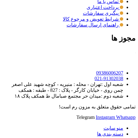
تماس با ما
پرداخت اعتباری
پیگیری سفارشات
شرایط تعویض و مرجوع کالا
راهنمای ارسال سفارشات
مجوز ها
09386006207
021-91302038
شعبه اول :تهران - محله : منیریه - کوچه شهید علی اصغر
چمن روی - خیابان کارگر - پلاک : 827 - طبقه : همکف
شعبه دوم :میدان حر مجتمع صبامال ط همکف پلاک ۱۸
تمامی حقوق متعلق به مزون رم است!
Telegram
Instagram
Whatsapp
منو سایت
دسته بندی ها