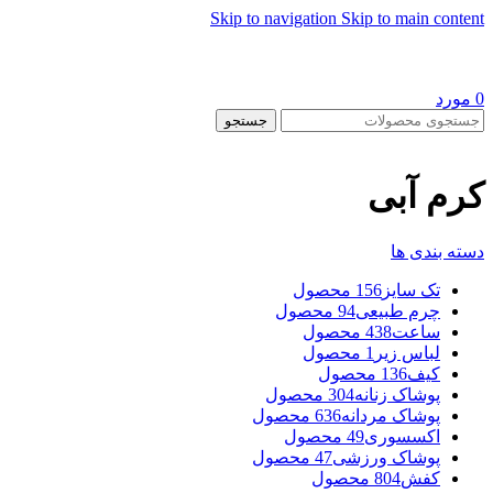
Skip to navigation
Skip to main content
0
مورد
جستجو
کرم آبی
دسته بندی ها
تک سایز
156 محصول
چرم طبیعی
94 محصول
ساعت
438 محصول
لباس زیر
1 محصول
کیف
136 محصول
پوشاک زنانه
304 محصول
پوشاک مردانه
636 محصول
اکسسوری
49 محصول
پوشاک ورزشی
47 محصول
کفش
804 محصول