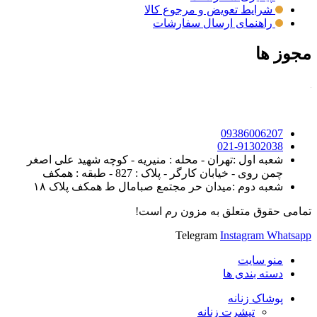
شرایط تعویض و مرجوع کالا
راهنمای ارسال سفارشات
مجوز ها
09386006207
021-91302038
شعبه اول :تهران - محله : منیریه - کوچه شهید علی اصغر
چمن روی - خیابان کارگر - پلاک : 827 - طبقه : همکف
شعبه دوم :میدان حر مجتمع صبامال ط همکف پلاک ۱۸
تمامی حقوق متعلق به مزون رم است!
Telegram
Instagram
Whatsapp
منو سایت
دسته بندی ها
پوشاک زنانه
تیشرت زنانه