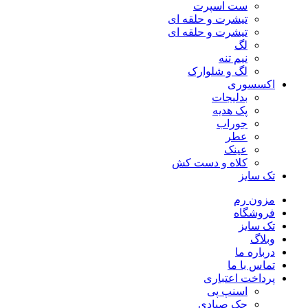
ست اسپرت
تیشرت و حلقه ای
تیشرت و حلقه ای
لگ
نیم تنه
لگ و شلوارک
اکسسوری
بدلیجات
پک هدیه
جوراب
عطر
عینک
کلاه و دست کش
تک سایز
مزون رم
فروشگاه
تک سایز
وبلاگ
درباره ما
تماس با ما
پرداخت اعتباری
اسنپ پی
چک صیادی