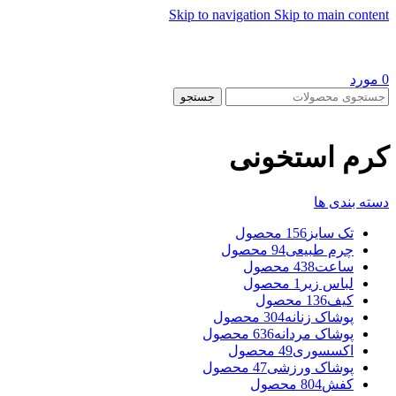
Skip to navigation
Skip to main content
0
مورد
جستجو
کرم استخونی
دسته بندی ها
تک سایز
156 محصول
چرم طبیعی
94 محصول
ساعت
438 محصول
لباس زیر
1 محصول
کیف
136 محصول
پوشاک زنانه
304 محصول
پوشاک مردانه
636 محصول
اکسسوری
49 محصول
پوشاک ورزشی
47 محصول
کفش
804 محصول