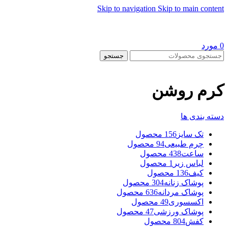
Skip to navigation
Skip to main content
0
مورد
جستجو
کرم روشن
دسته بندی ها
تک سایز
156 محصول
چرم طبیعی
94 محصول
ساعت
438 محصول
لباس زیر
1 محصول
کیف
136 محصول
پوشاک زنانه
304 محصول
پوشاک مردانه
636 محصول
اکسسوری
49 محصول
پوشاک ورزشی
47 محصول
کفش
804 محصول