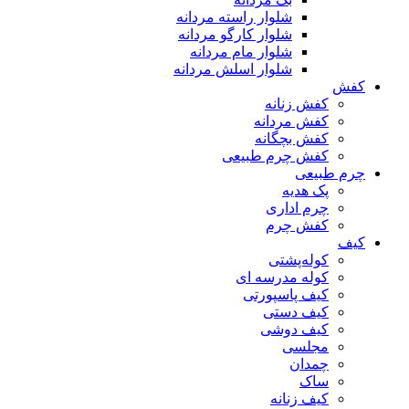
شلوار راسته مردانه
شلوار کارگو مردانه
شلوار مام مردانه
شلوار اسلش مردانه
کفش
کفش زنانه
کفش مردانه
کفش بچگانه
کفش چرم طبیعی
چرم طبیعی
پک هدیه
چرم اداری
کفش چرم
کیف
کوله‌پشتی
کوله مدرسه ای
کیف پاسپورتی
کیف دستی
کیف دوشی
مجلسی
چمدان
ساک
کیف زنانه