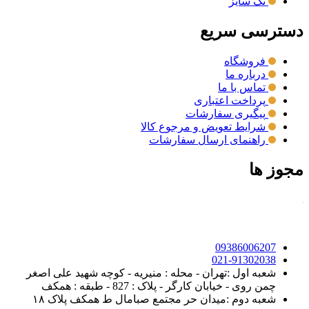
تک سایز
دسترسی سریع
فروشگاه
درباره ما
تماس با ما
پرداخت اعتباری
پیگیری سفارشات
شرایط تعویض و مرجوع کالا
راهنمای ارسال سفارشات
مجوز ها
09386006207
021-91302038
شعبه اول :تهران - محله : منیریه - کوچه شهید علی اصغر
چمن روی - خیابان کارگر - پلاک : 827 - طبقه : همکف
شعبه دوم :میدان حر مجتمع صبامال ط همکف پلاک ۱۸