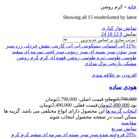
خانه
»
کرم روشن
Showing all 15 results
Sorted by latest
نمایش نوار کناری
نمایش
9
12
18
24
-11%
آبی آسمانی
بیسکویتی
ابی
ابی کاربنی
بنفش
خردلی
زرد
سبز
سبز بنتون
سبز پسته ای
سبز زیتونی
سبز لجنی
سرمه ای
سفید
طوسی
طوسی تیره
طوسی روشن
قهوه ای
کرم
کرم روشن
مشکی
نارنجی
نوک مدادی
افزودن به علاقه مندی
هودی ساده
2,790,000
تومان
قیمت اصلی: 2,790,000تومان
بود.
2,490,000
تومان
قیمت فعلی: 2,490,000تومان.
انتخاب گزینه ها
این محصول دارای انواع مختلفی می باشد. گزینه ها
ممکن است در صفحه محصول انتخاب شوند
مقايسه
نمایش سریع
-20%
فروخته شده
سبز
سبز پسته ای
سرمه ای
سفید
کرم
کرم