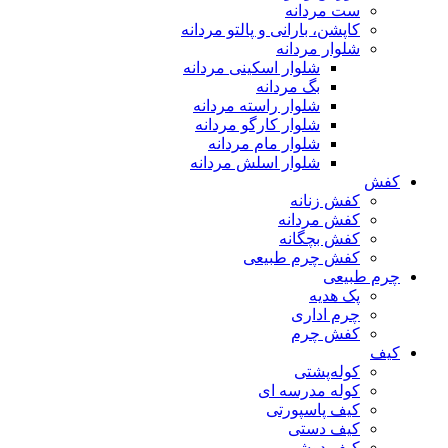
ست مردانه
کاپشن، بارانی و پالتو مردانه
شلوار مردانه
شلوار اسکینی مردانه
بگ مردانه
شلوار راسته مردانه
شلوار کارگو مردانه
شلوار مام مردانه
شلوار اسلش مردانه
کفش
کفش زنانه
کفش مردانه
کفش بچگانه
کفش چرم طبیعی
چرم طبیعی
پک هدیه
چرم اداری
کفش چرم
کیف
کوله‌پشتی
کوله مدرسه ای
کیف پاسپورتی
کیف دستی
کیف دوشی