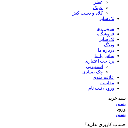
عطر
عینک
کلاه و دست کش
تک سایز
مزون رم
فروشگاه
تک سایز
وبلاگ
درباره ما
تماس با ما
پرداخت اعتباری
اسنپ پی
چک صیادی
علاقه مندی
مقايسه
ورود / ثبت نام
سبد خرید
بستن
ورود
بستن
حساب کاربری ندارید؟