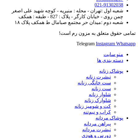
021-91302038
شعبه اول :تهران - محله : منیریه - کوچه شهید علی اصغر
چمن روی - خیابان کارگر - پلاک : 827 - طبقه : همکف
شعبه دوم :میدان حر مجتمع صبامال ط همکف پلاک ۱۸
تمامی حقوق متعلق به مزون رم است!
Telegram
Instagram
Whatsapp
منو سایت
دسته بندی ها
پوشاک زنانه
تیشرت زنانه
ست خانگی زنانه
ست زنانه
شلوار زنانه
شلوارک زنانه
کت و شومیز زنانه
کراپ و نیم‌تنه
پوشاک مردانه
پیراهن مردانه
تیشرت مردانه
دورس و هودی