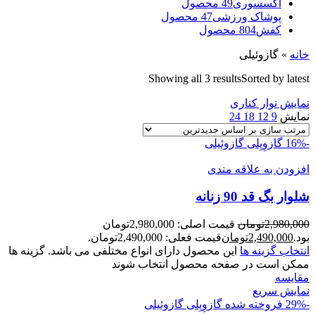
اکسسوری
49 محصول
پوشاک ورزشی
47 محصول
کفش
804 محصول
خانه
»
گازوئیلی
Showing all 3 results
Sorted by latest
نمایش نوار کناری
نمایش
9
12
18
24
-16%
گازوِیِلی
گازوئیلی
افزودن به علاقه مندی
شلوار بگ قد 90 زنانه
2,980,000
تومان
قیمت اصلی: 2,980,000تومان
بود.
2,490,000
تومان
قیمت فعلی: 2,490,000تومان.
انتخاب گزینه ها
این محصول دارای انواع مختلفی می باشد. گزینه ها
ممکن است در صفحه محصول انتخاب شوند
مقايسه
نمایش سریع
-29%
فروخته شده
گازوِیِلی
گازوئیلی