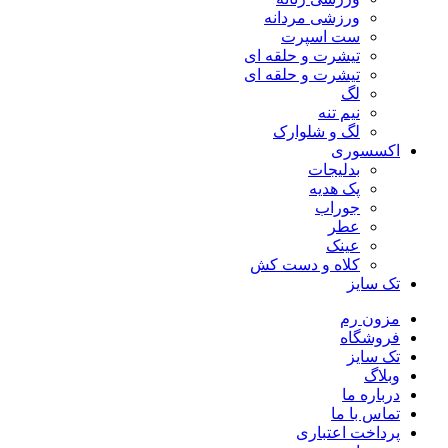
ورزشی مردانه
ست اسپرت
تیشرت و حلقه ای
تیشرت و حلقه ای
لگ
نیم تنه
لگ و شلوارک
اکسسوری
بدلیجات
پک هدیه
جوراب
عطر
عینک
کلاه و دست کش
تک سایز
مزون رم
فروشگاه
تک سایز
وبلاگ
درباره ما
تماس با ما
پرداخت اعتباری