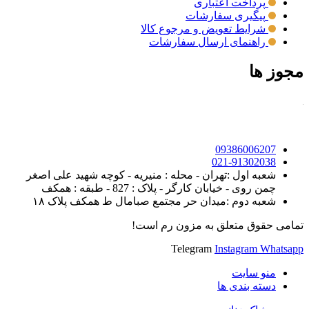
پرداخت اعتباری
پیگیری سفارشات
شرایط تعویض و مرجوع کالا
راهنمای ارسال سفارشات
مجوز ها
09386006207
021-91302038
شعبه اول :تهران - محله : منیریه - کوچه شهید علی اصغر
چمن روی - خیابان کارگر - پلاک : 827 - طبقه : همکف
شعبه دوم :میدان حر مجتمع صبامال ط همکف پلاک ۱۸
تمامی حقوق متعلق به مزون رم است!
Telegram
Instagram
Whatsapp
منو سایت
دسته بندی ها