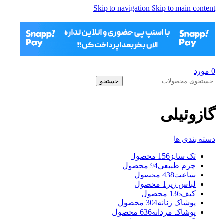
Skip to navigation
Skip to main content
0
مورد
جستجو
گازوئیلی
دسته بندی ها
تک سایز
156 محصول
چرم طبیعی
94 محصول
ساعت
438 محصول
لباس زیر
1 محصول
کیف
136 محصول
پوشاک زنانه
304 محصول
پوشاک مردانه
636 محصول