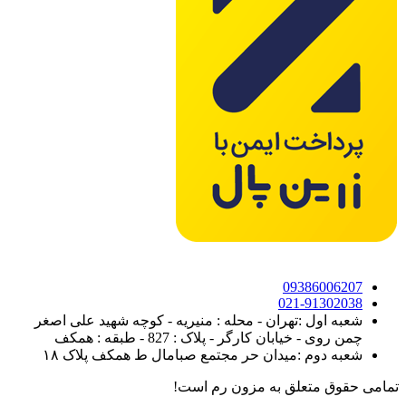
09386006207
021-91302038
شعبه اول :تهران - محله : منیریه - کوچه شهید علی اصغر
چمن روی - خیابان کارگر - پلاک : 827 - طبقه : همکف
شعبه دوم :میدان حر مجتمع صبامال ط همکف پلاک ۱۸
تمامی حقوق متعلق به مزون رم است!