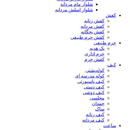
شلوار مام مردانه
شلوار اسلش مردانه
کفش
کفش زنانه
کفش مردانه
کفش بچگانه
کفش چرم طبیعی
چرم طبیعی
پک هدیه
چرم اداری
کفش چرم
کیف
کوله‌پشتی
کوله مدرسه ای
کیف پاسپورتی
کیف دستی
کیف دوشی
مجلسی
چمدان
ساک
کیف زنانه
کیف مردانه
ساعت