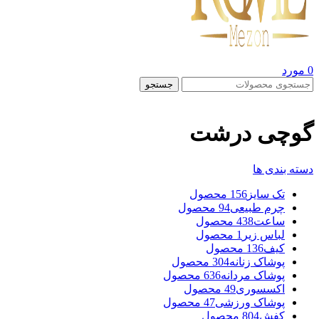
0
مورد
جستجو
گوچی درشت
دسته بندی ها
تک سایز
156 محصول
چرم طبیعی
94 محصول
ساعت
438 محصول
لباس زیر
1 محصول
کیف
136 محصول
پوشاک زنانه
304 محصول
پوشاک مردانه
636 محصول
اکسسوری
49 محصول
پوشاک ورزشی
47 محصول
کفش
804 محصول