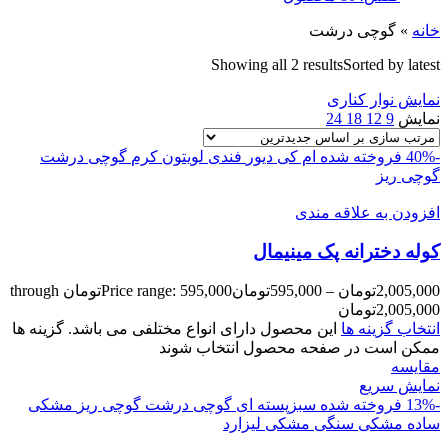
خانه
»
گوچی درشت
Showing all 2 results
Sorted by latest
نمایش نوار کناری
نمایش
9
12
18
24
-40%
فروخته شده
ام کی
دیور
فندی
لویتون
کرم
گوچی درشت
گوچی ریز
افزودن به علاقه مندی
کوله دخترانه پک مينيمال
2,005,000
تومان
–
595,000
تومان
Price range: 595,000تومان through
2,005,000تومان
انتخاب گزینه ها
این محصول دارای انواع مختلفی می باشد. گزینه ها
ممکن است در صفحه محصول انتخاب شوند
مقايسه
نمایش سریع
-13%
فروخته شده
سبزپسته ای
گوچی درشت
گوچی ریز
مشکی
ساده
مشکی سنگی
مشکی لیزارد