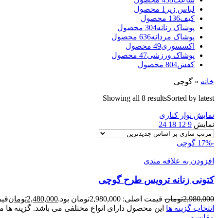
لباس زیر
1 محصول
کیف
136 محصول
پوشاک زنانه
304 محصول
پوشاک مردانه
636 محصول
اکسسوری
49 محصول
پوشاک ورزشی
47 محصول
کفش
804 محصول
خانه
»
گوچی
Showing all 8 results
Sorted by latest
نمایش نوار کناری
نمایش
9
12
18
24
-17%
گوچی
افزودن به علاقه مندی
کتونی زنانه ترویس طرح گوچی
2,980,000
تومان
قیمت اصلی: 2,980,000تومان بود.
2,480,000
تومان
قیمت ف
انتخاب گزینه ها
این محصول دارای انواع مختلفی می باشد. گزینه ه
مقايسه