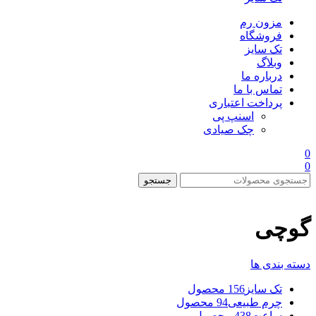
مزون رم
فروشگاه
تک سایز
وبلاگ
درباره ما
تماس با ما
پرداخت اعتباری
اسنپ پی
چک صیادی
0
0
جستجو
گوچی
دسته بندی ها
تک سایز
156 محصول
چرم طبیعی
94 محصول
ساعت
438 محصول