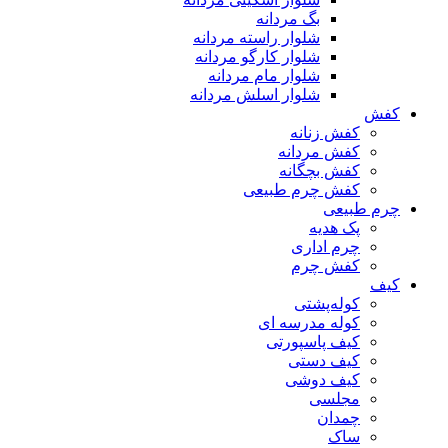
بگ مردانه
شلوار راسته مردانه
شلوار کارگو مردانه
شلوار مام مردانه
شلوار اسلش مردانه
کفش
کفش زنانه
کفش مردانه
کفش بچگانه
کفش چرم طبیعی
چرم طبیعی
پک هدیه
چرم اداری
کفش چرم
کیف
کوله‌پشتی
کوله مدرسه ای
کیف پاسپورتی
کیف دستی
کیف دوشی
مجلسی
چمدان
ساک